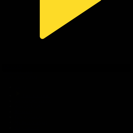
309-бөлім
Сезім мен серт
01.08.2026, 20:00
Басты
Тікелей эфир
Бағдарлама кестесі
Жаңалықтар
Жобалар
Телехикаялар
Мультсериалдар
Видеоархив