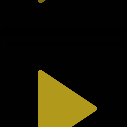
308-бөлім
Сезім мен серт
31.07.2026, 20:10