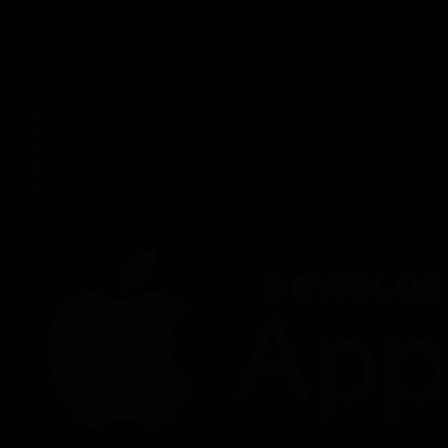
Корпорация туралы
Байланыс
Дистрибуция
Жарнама
Редакция стандарты