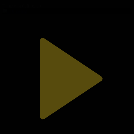
2
Танымал бейнелер