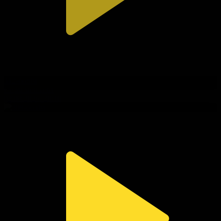
312-бөлім
Сезім мен серт
02.08.2026, 20:10