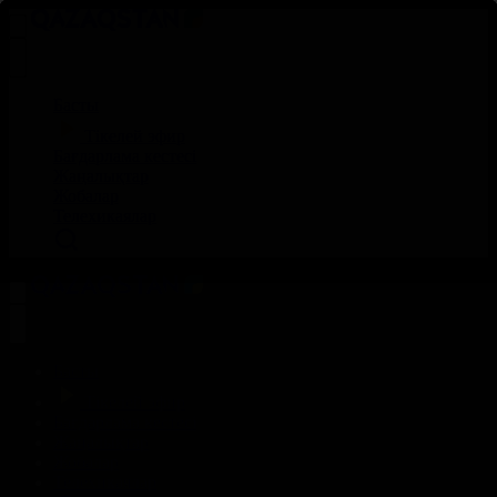
Басты
Тікелей эфир
Бағдарлама кестесі
Жаңалықтар
Жобалар
Телехикаялар
Басты
Тікелей эфир
Бағдарлама кестесі
Жаңалықтар
Жобалар
Телехикаялар