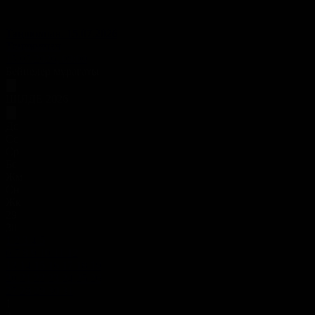
Таңшолпан. 15.07.2026
Таңшолпан
15.07.2026, 09:00
Бейнелер мұрағаты
ШІЛДЕ 2026
Дс
Сс
Ср
Бс
Жм
Сн
Жк
29
30
1
2
3
4
5
6
7
8
9
10
11
12
13
14
15
16
17
18
19
20
21
22
23
24
25
26
27
28
29
30
31
1