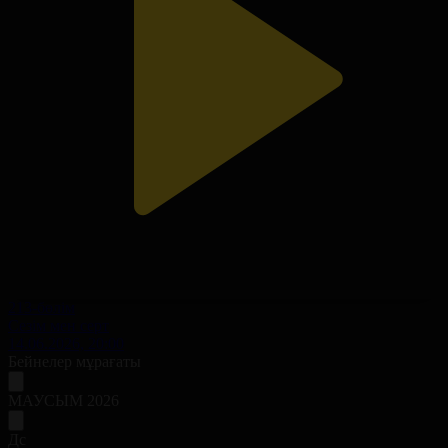
213-бөлім
Сезім мен серт
14.06.2026, 20:00
Бейнелер мұрағаты
МАУСЫМ 2026
Дс