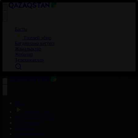
Басты
Тікелей эфир
Бағдарлама кестесі
Жаңалықтар
Жобалар
Телехикаялар
Басты
Тікелей эфир
Бағдарлама кестесі
Жаңалықтар
Жобалар
Телехикаялар