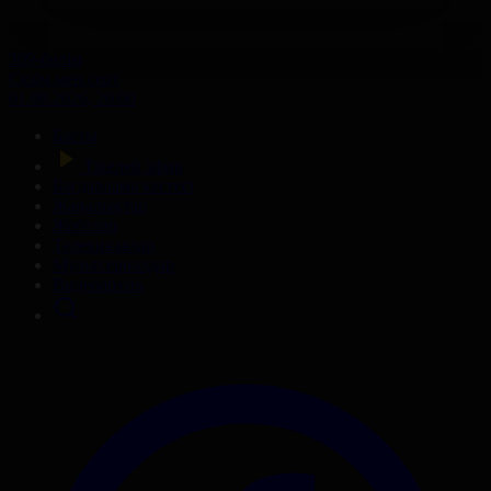
309-бөлім
Сезім мен серт
01.08.2026, 20:00
Басты
Тікелей эфир
Бағдарлама кестесі
Жаңалықтар
Жобалар
Телехикаялар
Мультсериалдар
Видеоархив