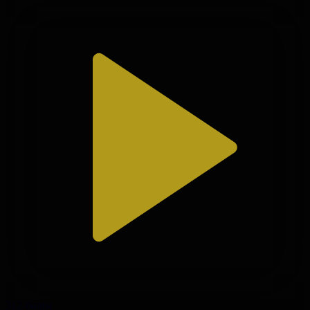
312-бөлім