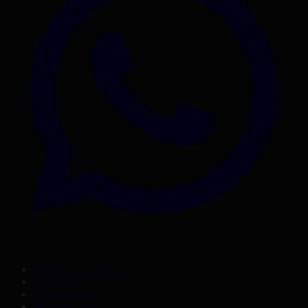
Корпорация туралы
Байланыс
Дистрибуция
Жарнама