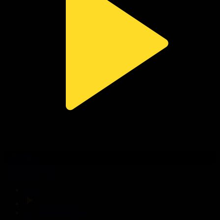
316-бөлім
Сезім мен серт
04.08.2026, 20:10
Басты
Тікелей эфир
Бағдарлама кестесі