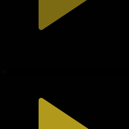
310-бөлім
Сезім мен серт
01.08.2026, 20:10