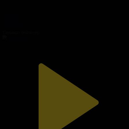
99-бөлім
Гүлдер сыры
04.07.2026, 21:30
Танымал бейнелер