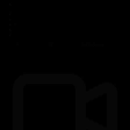
Корпорация туралы
Байланыс
Жарнама
ALTYN QOR
Редакция стандарты
Басты
Телехикаялар
Гүлдер сыры
65-бөлім