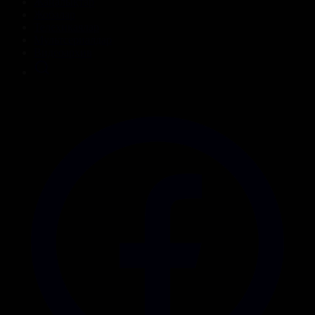
Жаңалықтар
Жобалар
Телехикаялар
Мультсериалдар
Видеоархив