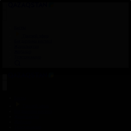
Басты
Тікелей эфир
Бағдарлама кестесі
Жаңалықтар
Жобалар
Телехикаялар
Басты
Тікелей эфир
Бағдарлама кестесі
Жаңалықтар
Жобалар
Телехикаялар