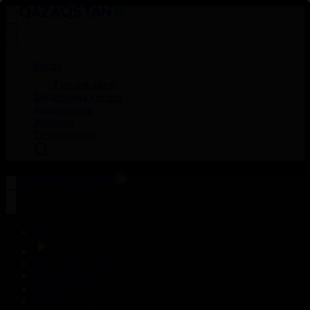
Басты
Тікелей эфир
Бағдарлама кестесі
Жаңалықтар
Жобалар
Телехикаялар
Басты
Тікелей эфир
Бағдарлама кестесі
Жаңалықтар
Жобалар
Телехикаялар