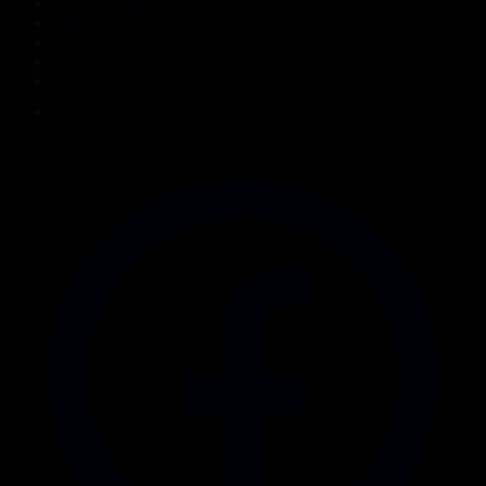
Жаңалықтар
Жобалар
Телехикаялар
Мультсериалдар
Видеоархив