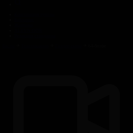
Корпорация туралы
Байланыс
Жарнама
ALTYN QOR
Редакция стандарты
Басты
Телехикаялар
Гүлдер сыры
64-бөлім