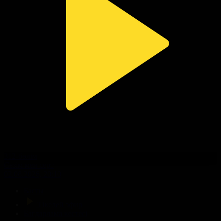
312-бөлім
Сезім мен серт
02.08.2026, 20:10
Басты
Тікелей эфир
Бағдарлама кестесі