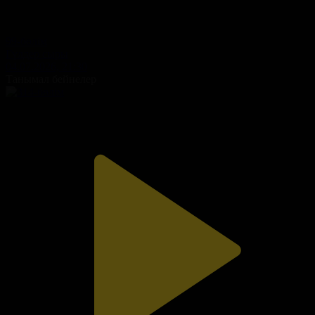
99-бөлім
Гүлдер сыры
04.07.2026, 21:30
Танымал бейнелер