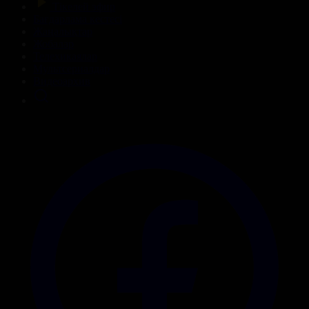
Тікелей эфир
Бағдарлама кестесі
Жаңалықтар
Жобалар
Телехикаялар
Мультсериалдар
Видеоархив