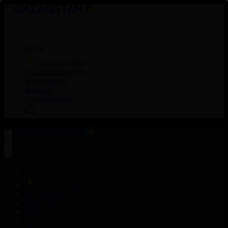
Басты
Тікелей эфир
Бағдарлама кестесі
Жаңалықтар
Жобалар
Телехикаялар
Басты
Тікелей эфир
Бағдарлама кестесі
Жаңалықтар
Жобалар
Телехикаялар