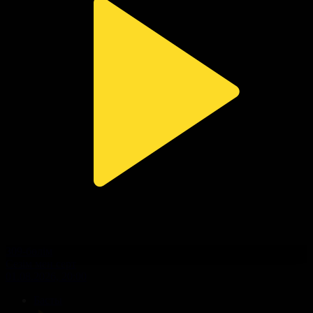
309-бөлім
Сезім мен серт
01.08.2026, 20:00
Басты