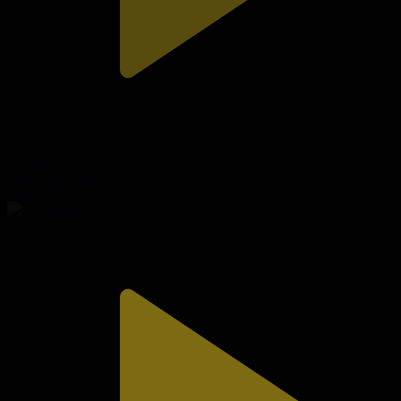
310-бөлім
Сезім мен серт
01.08.2026, 20:10