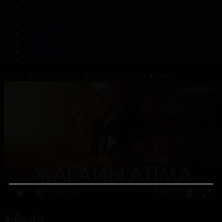
Корпорация туралы
Байланыс
Жарнама
ALTYN QOR
Редакция стандарты
Басты
Телехикаялар
Жабайы алма
4-бөлім
0:00
/ 0:00
4-бөлім