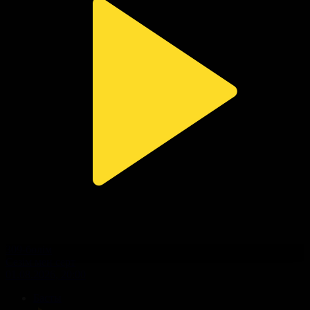
309-бөлім
Сезім мен серт
01.08.2026, 20:00
Басты