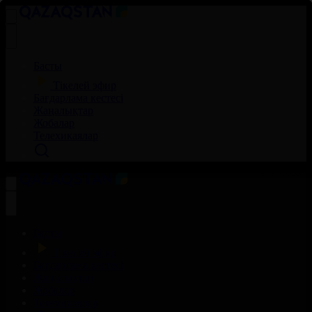
Басты
Тікелей эфир
Бағдарлама кестесі
Жаңалықтар
Жобалар
Телехикаялар
Басты
Тікелей эфир
Бағдарлама кестесі
Жаңалықтар
Жобалар
Телехикаялар