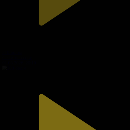
310-бөлім
Сезім мен серт
01.08.2026, 20:10