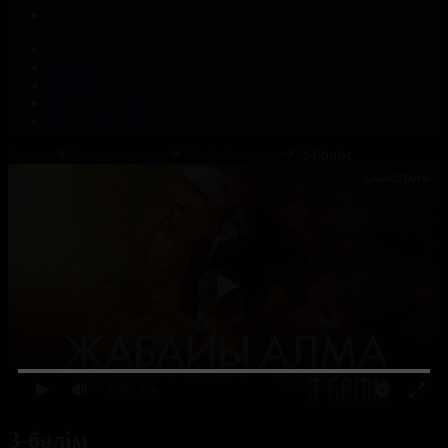
Корпорация туралы
Байланыс
Жарнама
ALTYN QOR
Редакция стандарты
Басты
Телехикаялар
Жабайы алма
3-бөлім
0:00
/ 0:00
3-бөлім