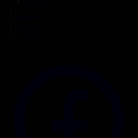
Тікелей эфир
Бағдарлама кестесі
Жаңалықтар
Жобалар
Телехикаялар
Мультсериалдар
Видеоархив