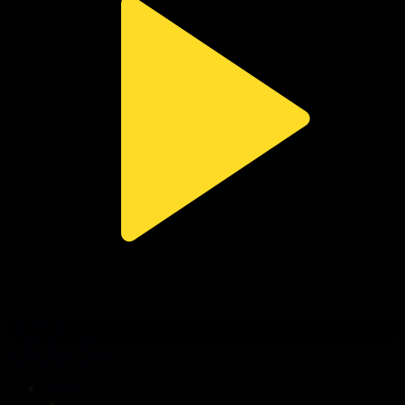
320-бөлім
Сезім мен серт
06.08.2026, 20:00
Басты