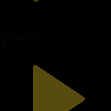
1-бөлім
Жабайы алма
10.05.2025, 00:20
Танымал бейнелер