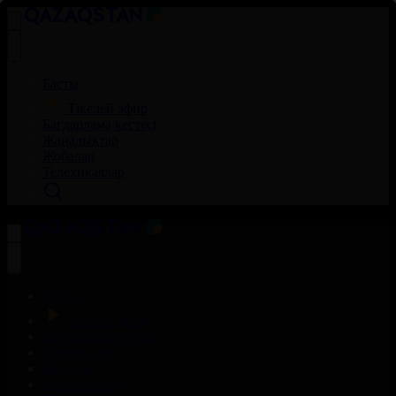
Басты
Тікелей эфир
Бағдарлама кестесі
Жаңалықтар
Жобалар
Телехикаялар
Басты
Тікелей эфир
Бағдарлама кестесі
Жаңалықтар
Жобалар
Телехикаялар