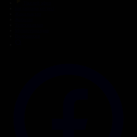
Тікелей эфир
Бағдарлама кестесі
Жаңалықтар
Жобалар
Телехикаялар
Мультсериалдар
Видеоархив