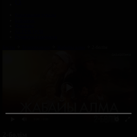
Корпорация туралы
Байланыс
Жарнама
ALTYN QOR
Редакция стандарты
Басты
Телехикаялар
Жабайы алма
2-бөлім
0:00
/ 0:00
2-бөлім