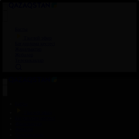
Басты
Тікелей эфир
Бағдарлама кестесі
Жаңалықтар
Жобалар
Телехикаялар
Басты
Тікелей эфир
Бағдарлама кестесі
Жаңалықтар
Жобалар
Телехикаялар