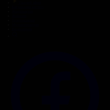
Тікелей эфир
Бағдарлама кестесі
Жаңалықтар
Жобалар
Телехикаялар
Мультсериалдар
Видеоархив