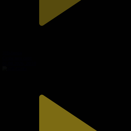
310-бөлім
Сезім мен серт
01.08.2026, 20:10