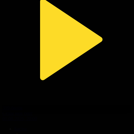
309-бөлім
Сезім мен серт
01.08.2026, 20:00
Басты