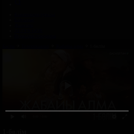
Корпорация туралы
Байланыс
Жарнама
ALTYN QOR
Редакция стандарты
Басты
Телехикаялар
Жабайы алма
1-бөлім
0:00
/ 0:00
1-бөлім