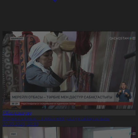
#Жаңалықтар
Мерейлі отбасы – тәрбие мен дәстүр сабақтастығы
07.08.2026, 20:19