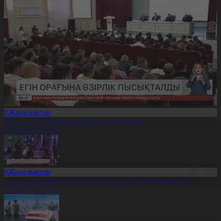
#Жаңалықтар
СҚО-да егін орағына әзірлік пысықталды
07.08.2026, 20:17
#Жаңалықтар
«Болашақ ойындары-2026»: 180 млн қаралым жиналды
07.08.2026, 20:15