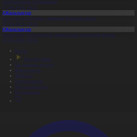
жылдығымен құттықтады
07.08.2026, 20:11
#Жаңалықтар
Жаңа Конституция – жарқын болашақ кепілі
07.08.2026, 20:11
#Жаңалықтар
Құрылтай: Үгіт-насихат жұмыстары жалғасып жатыр
07.08.2026, 20:01
Басты
Тікелей эфир
Бағдарлама кестесі
Жаңалықтар
Жобалар
Телехикаялар
Мультсериалдар
Видеоархив