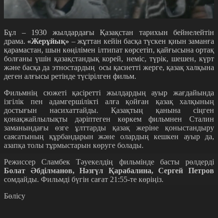
Бұл – 1930 жылдардағы Қазақстан тарихын бейнелейтін
драма.
«Жерұйық»
– жұттан кейін басқа түскен қиын заманға
қарамастан, шын көңілімен ілтипат көрсетіп, қайғысына ортақ
болғаны үшін қазақстандық корей, неміс, түрік, шешен, күрт
және басқа да этностардың осы қасиетті жерге, қазақ халқына
деген алғысы ретінде түсірілген фильм.
Фильмнің сюжеті қасіретті жылдардың ауыр жағдайында
ізгілік пен адамгершілікті алға қойған қазақ халқының
достығын насихаттайды. Қазақтың қанына сіңген
қонақжайлылықты дәріптеген көркем фильмнен Сталин
заманындағы өзге ұлттарды қазақ жеріне қоныстандыру
саясатының құрбандарын және олардың кешкен ауыр да,
азапқа толы тұрмыстарын көруге болады.
Режиссер Сламбек Тәуекелдің фильмінде басты рөлдерді
Болат Әбділманов, Нәзгүл Қарабалина, Сергей Петров
сомдайды. Фильмді бүгін сағат 21:55-те көріңіз.
Бөлісу