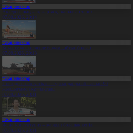
#Жаңалықтар
Ақкерегешың – ақ жартасқа қашалған тарих
07.08.2026, 20:14
#Жаңалықтар
Биыл тұзды көлдерде 6 адам қайтыс болған
07.08.2026, 20:13
#Жаңалықтар
Президент солтүстіктегі тұрғындарды облыстың 90
жылдығымен құттықтады
07.08.2026, 20:11
#Жаңалықтар
Жаңа Конституция – жарқын болашақ кепілі
07.08.2026, 20:11