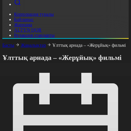
Корпорация туралы
Байланыс
Жарнама
ALTYN QOR
Редакция стандарты
Басты
Жаңалықтар
Ұлттық арнада – «Жерұйық» фильмі
Ұлттық арнада – «Жерұйық» фильмі