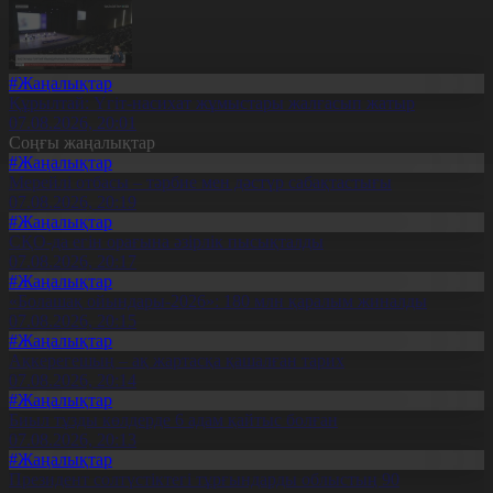
#Жаңалықтар
Құрылтай: Үгіт-насихат жұмыстары жалғасып жатыр
07.08.2026, 20:01
Соңғы жаңалықтар
#Жаңалықтар
Мерейлі отбасы – тәрбие мен дәстүр сабақтастығы
07.08.2026, 20:19
#Жаңалықтар
СҚО-да егін орағына әзірлік пысықталды
07.08.2026, 20:17
#Жаңалықтар
«Болашақ ойындары-2026»: 180 млн қаралым жиналды
07.08.2026, 20:15
#Жаңалықтар
Ақкерегешың – ақ жартасқа қашалған тарих
07.08.2026, 20:14
#Жаңалықтар
Биыл тұзды көлдерде 6 адам қайтыс болған
07.08.2026, 20:13
#Жаңалықтар
Президент солтүстіктегі тұрғындарды облыстың 90