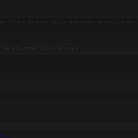
Ақмола Медиа Орталығы» при управлении внутренней политики
ская штангистка Татьяна Капустина.