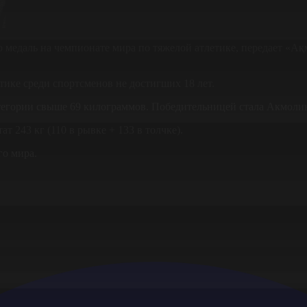
ю медаль на чемпионате мира по тяжелой атлетике, передает «
ике среди спортсменов не достигших 18 лет.
атегории свыше 69 килограммов. Победительницей стала Акмолин
т 243 кг (110 в рывке + 133 в толчке).
го мира.