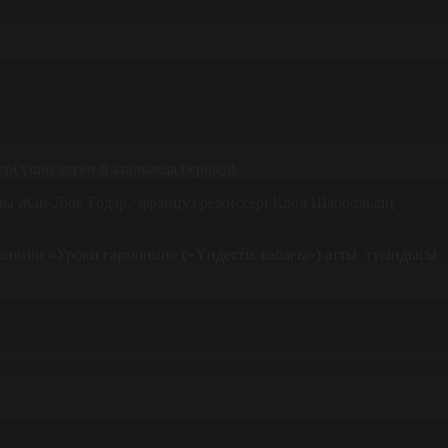
ері үшін деген 6 аталымда беріледі.
шы Жан-Люк Годар, француз режиссері Клод Шаброльдің
иннің «Уроки гармонии» («Үндестік сабағы») атты туындысы