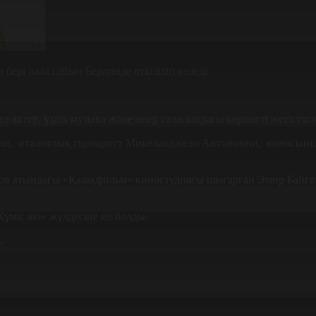
бері жыл сайын Берлинде өткізіліп келеді.
йел актер, үздік музыка және өнер саласындағы көрнекті жетістікт
гман, италиялық сценарист Микеланджело Антониони, киносын
в атындағы «Қазақфильм» киностудиясы шығарған Эмир Байғаз
үміс аю» жүлдесіне ие болды.
.