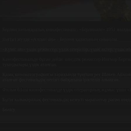
Берлин халықаралық кинофестивалі - «Берлинале» 1951 жылдан 
Негізгі жүлде «Алтын аю» - Берлин қаласының символы.
«Күміс аю» үздік режиссер, үздік оператор, үздік актер, үздік ә
Кинофестивальде бұған дейін шведтік режиссер Ингмар Бер
туындылары үздік атанған.
Қазақ кинематографиясы тарихында тұңғыш рет Шәкен Аймано
аталған фестивальдің негізгі байқауына іріктеліп алынған.
Фильм 63-ші кинофестивалде үздік операторлық жұмыс үшін «К
Бүгін халықаралық фестивальдің кезекті марапаттау рәсімі өтеді
Бөлісу