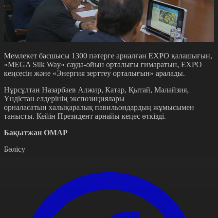
Мемлекет басшысы 1300 пәтерге арналған EXPO қалашығын,
«MEGA Silk Way» сауда-ойын орталығы ғимаратын, EXPO
кеңсесін және «Энергия зерттеу орталығын» аралады.
Нұрсұлтан Назарбаев Алжир, Катар, Қытай, Малайзия,
Үндістан елдерінің экспозициялары
орналасатын халықаралық павильондардың жұмысымен
танысты. Кейін Президент арнайы кеңес өткізді.
Бақытжан ОМАР
Бөлісу