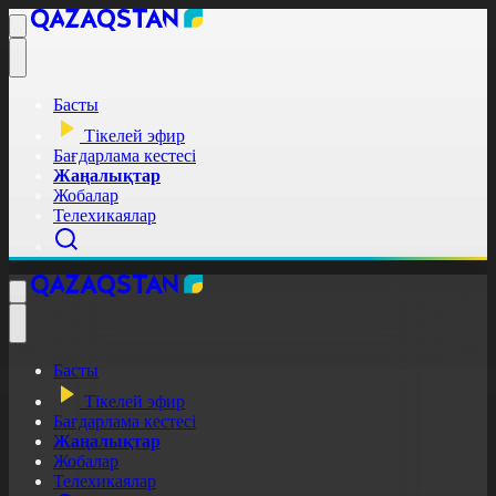
Басты
Тікелей эфир
Бағдарлама кестесі
Жаңалықтар
Жобалар
Телехикаялар
Басты
Тікелей эфир
Бағдарлама кестесі
Жаңалықтар
Жобалар
Телехикаялар