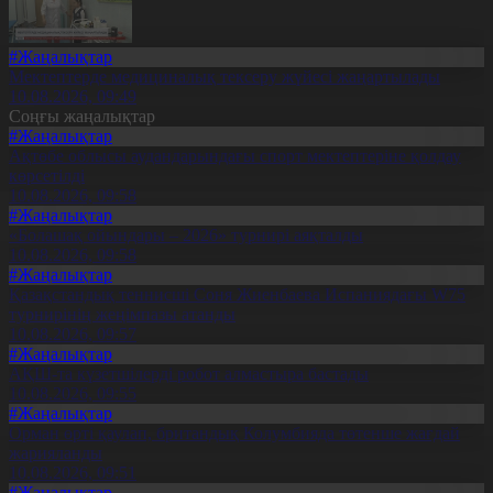
#Жаңалықтар
Мектептерде медициналық тексеру жүйесі жаңартылады
10.08.2026, 09:49
Соңғы жаңалықтар
#Жаңалықтар
Ақтөбе облысы аудандарындағы спорт мектептеріне қолдау
көрсетілді
10.08.2026, 09:58
#Жаңалықтар
«Болашақ ойындары – 2026» турнирі аяқталды
10.08.2026, 09:58
#Жаңалықтар
Қазақстандық теннисші Соня Жиенбаева Испаниядағы W75
турнирінің жеңімпазы атанды
10.08.2026, 09:57
#Жаңалықтар
АҚШ-та күзетшілерді робот алмастыра бастады
10.08.2026, 09:55
#Жаңалықтар
Орман өрті қаулап, британдық Колумбияда төтенше жағдай
жарияланды
10.08.2026, 09:51
#Жаңалықтар