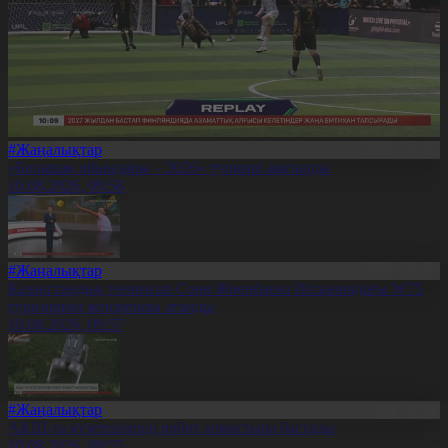
#Жаңалықтар
«Болашақ ойындары – 2026» турнирі аяқталды
10.08.2026, 09:58
#Жаңалықтар
Қазақстандық теннисші Соня Жиенбаева Испаниядағы W75
турнирінің жеңімпазы атанды
10.08.2026, 09:57
#Жаңалықтар
АҚШ-та күзетшілерді робот алмастыра бастады
10.08.2026, 09:55