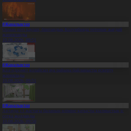
#Жаңалықтар
Орман өрті қаулап, британдық Колумбияда төтенше жағдай
жарияланды
10.08.2026, 09:51
#Жаңалықтар
Қазгидромет қолайсыз ауа райына байланысты ескерту
жариялады
10.08.2026, 09:51
#Жаңалықтар
Ақтауда 13 жастағы баланың өліміне қатысты қылмыстық іс
сотқа жолданды
10.08.2026, 09:50