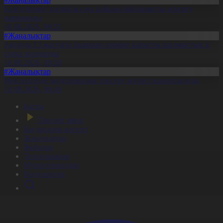
Қазгидромет қолайсыз ауа райына байланысты ескерту
жариялады
10.08.2026, 09:51
#Жаңалықтар
Ақтауда 13 жастағы баланың өліміне қатысты қылмыстық іс
сотқа жолданды
10.08.2026, 09:50
#Жаңалықтар
Мектептерде медициналық тексеру жүйесі жаңартылады
10.08.2026, 09:49
Басты
Тікелей эфир
Бағдарлама кестесі
Жаңалықтар
Жобалар
Телехикаялар
Мультсериалдар
Видеоархив