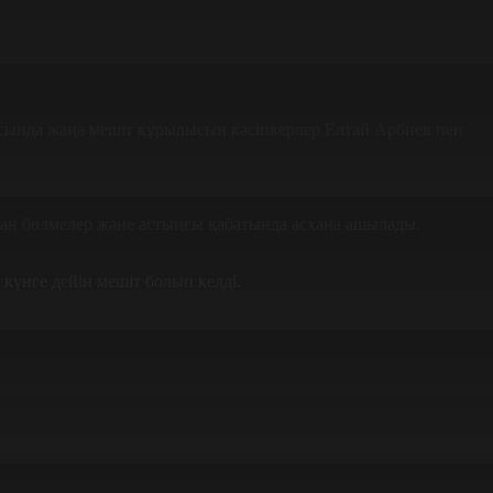
асында жаңа мешіт құрылысын кәсіпкерлер Елтай Арбиев пен
алған бөлмелер және астыңғы қабатында асхана ашылады.
күнге дейін мешіт болып келді.