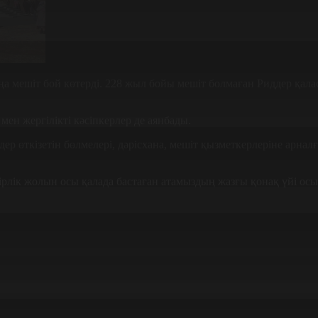
ңа мешіт бой көтерді. 228 жыл бойы мешіт болмаған Риддер қал
ен жергілікті кәсіпкерлер де аянбады.
імдер өткізетін бөлмелері, дәрісхана, мешіт қызметкерлеріне арн
лік жолын осы қалада бастаған атамыздың жазғы қонақ үйі осы 