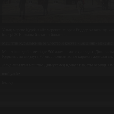
Ұлық мереке Құрбан айт мерекесіне орай Риддер қаласында жа
інілері 2010 жылы бастаған болатын.
Мешіттің құрылысына өз үлестерін қосуға «ҚазЦинк» мекемесі м
Мешіт ішінде бір мезгілде 500 адам намаз оқи алады. Діни рәс
Құрылысты аяқтауға 70 миллионнан астам қаражат жұмсалған.
Жаңа ашылған мешітке Дінмұхамед Қонаевтың аты берілді. Өмір
muftiyat.kz
Бөлісу