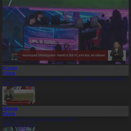
#Спорт
#Апта
«Болашақ ойындары»: Биылғы турнир несімен ерекшеленді?
09.08.2026, 20:31
#Қоғам
#Апта
Аптап ыстық егінге қалай әсер етті?
09.08.2026, 20:22