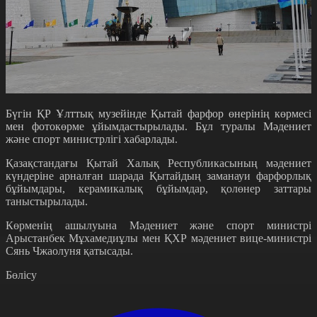
Бүгін ҚР Ұлттық музейінде Қытай фарфор өнерінің көрмесі
мен фотокөрме ұйымдастырылады. Бұл туралы Мәдениет
және спорт министрлігі хабарлады.
Қазақстандағы Қытай Халық Республикасының мәдениет
күндеріне арналған шарада Қытайдың заманауи фарфорлық
бұйымдары, керамикалық бұйымдар, қолөнер заттары
таныстырылады.
Көрменің ашылуына Мәдениет және спорт министрі
Арыстанбек Мұхамедиұлы мен ҚХР мәдениет вице-министрі
Сянь Чжаолуня қатысады.
Бөлісу