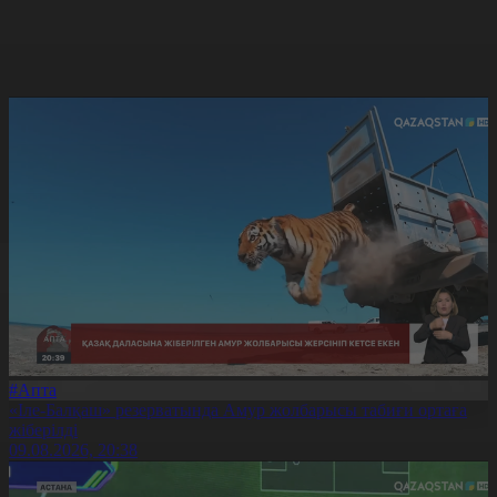
#Апта
«Іле-Балқаш» резерватында Амур жолбарысы табиғи ортаға
жіберілді
09.08.2026, 20:38