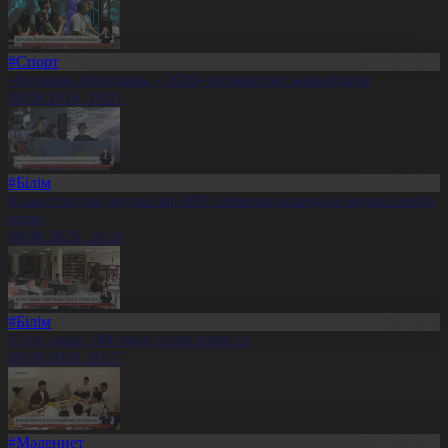
#Спорт
«Болашақ ойындары – 2026» өз мәресіне жақындады
08.08.2026, 20:21
#Білім
Қазақстандық оқушылар ЖИ олимпиадасында 8 медаль жеңіп
алды
08.08.2026, 20:18
#Білім
Кітап оқып, 600 мың теңге ұтып ал
08.08.2026, 20:17
#Мәдениет