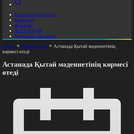
Корпорация туралы
Байланыс
Жарнама
ALTYN QOR
Редакция стандарты
Басты
Жаңалықтар
Астанада Қытай мәдениетінің
көрмесі өтеді
Астанада Қытай мәдениетінің көрмесі
өтеді