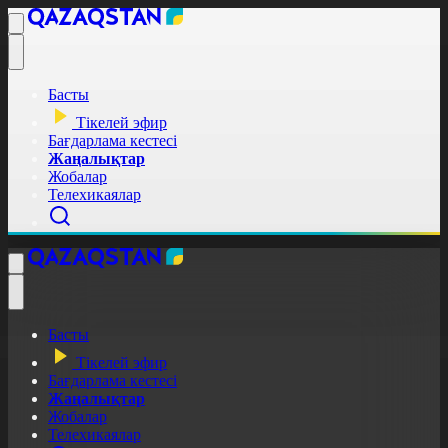
Басты
Тікелей эфир
Бағдарлама кестесі
Жаңалықтар
Жобалар
Телехикаялар
Басты
Тікелей эфир
Бағдарлама кестесі
Жаңалықтар
Жобалар
Телехикаялар