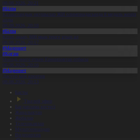
08.08.2026, 20:21
#Білім
Қазақстандық оқушылар ЖИ олимпиадасында 8 медаль жеңіп
алды
08.08.2026, 20:18
#Білім
Кітап оқып, 600 мың теңге ұтып ал
08.08.2026, 20:17
#Мәдениет
#Қоғам
Өнерді өнеге еткен Ерниязовтар отбасы
08.08.2026, 20:16
#Мәдениет
Дәстүр мен креатив
08.08.2026, 20:13
Басты
Тікелей эфир
Бағдарлама кестесі
Жаңалықтар
Жобалар
Телехикаялар
Мультсериалдар
Видеоархив