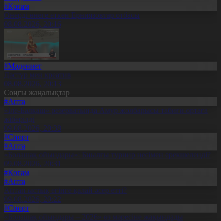
#Қоғам
Өнерді өнеге еткен Ерниязовтар отбасы
08.08.2026, 20:16
#Мәдениет
Дәстүр мен креатив
08.08.2026, 20:13
Соңғы жаңалықтар
#Апта
«Іле-Балқаш» резерватында Амур жолбарысы табиғи ортаға
жіберілді
09.08.2026, 20:38
#Спорт
#Апта
«Болашақ ойындары»: Биылғы турнир несімен ерекшеленді?
09.08.2026, 20:31
#Қоғам
#Апта
Аптап ыстық егінге қалай әсер етті?
09.08.2026, 20:22
#Спорт
«Болашақ ойындары – 2026» өз мәресіне жақындады