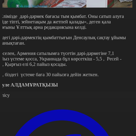
Елімізде дәрі-дәрмек бағасы тым қымбат. Оны сатып алуға
ейде тіпті, зейнетақым да жетпей қалады», деген қала
ұрғыны Ұлттық арна редакциясына келді.
іздегі дәрі-дәрмектің қымбаттығын Денсаулық сақтау ұйымы
а анықтаған.
әселен, Армения сатылымға түсетін дәрі-дәрмегіне 7,1
айыз үстеме қосса, Украинада бұл көрсеткіш - 5,5 , Ресей -
,5, Қырғыз елі 6,2 пайыз қосады.
л, біздегі үстеме баға 30 пайызға дейін жеткен.
әуле АЛДАМҰРАТҚЫЗЫ
өлісу