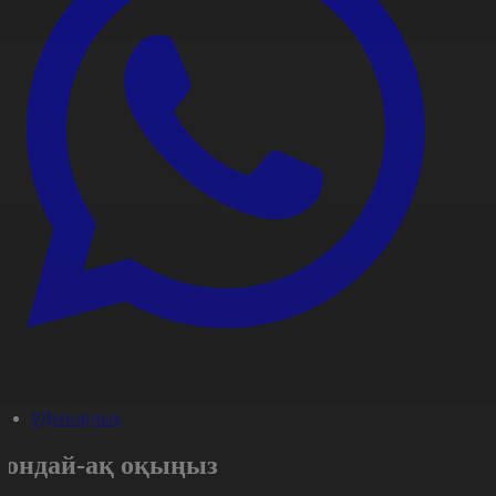
#Денсаулық
Сондай-ақ оқыңыз