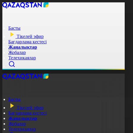
Басты
Тікелей эфир
Бағдарлама кестесі
Жаңалықтар
Жобалар
Телехикаялар
Басты
Тікелей эфир
Бағдарлама кестесі
Жаңалықтар
Жобалар
Телехикаялар