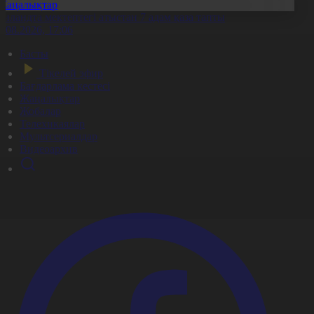
Жаңалықтар
аиландта мектептегі атыстан 7 адам қаза тапты
7.08.2026, 17:06
Басты
Тікелей эфир
Бағдарлама кестесі
Жаңалықтар
Жобалар
Телехикаялар
Мультсериалдар
Видеоархив