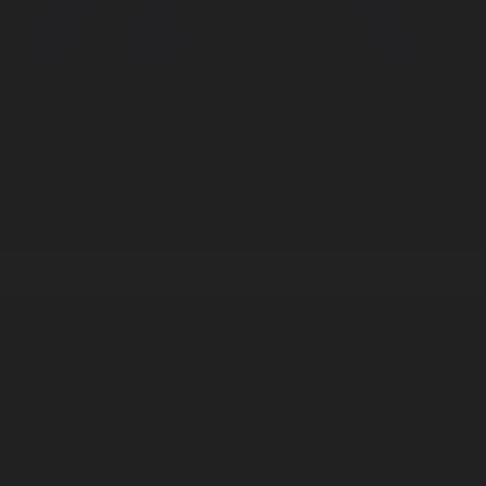
Корпорация туралы
Байланыс
Дистрибуция
Жарнама
Редакция стандарты