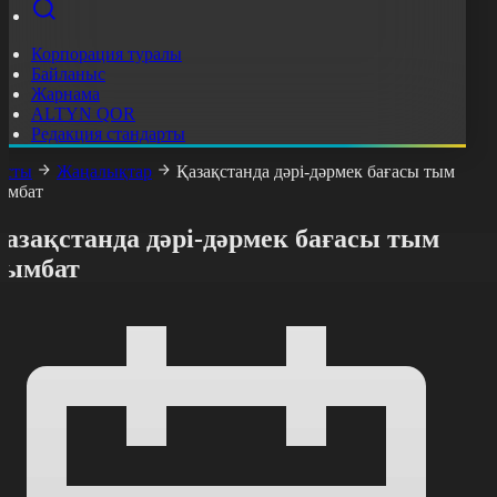
Корпорация туралы
Байланыс
Жарнама
ALTYN QOR
Редакция стандарты
асты
Жаңалықтар
Қазақстанда дәрі-дәрмек бағасы тым
ымбат
азақстанда дәрі-дәрмек бағасы тым
қымбат