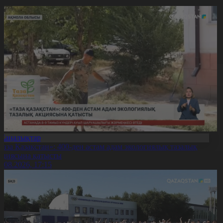
Жаңалықтар
Таза Қазақстан»: 400-ден астам адам экологиялық тазалық
кциясына қатысты
7.08.2026, 17:15