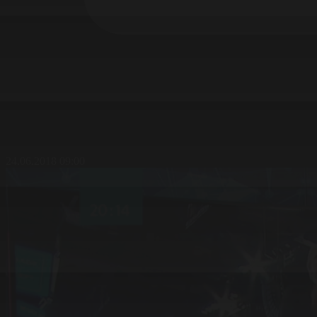
24.06.2018 09:00