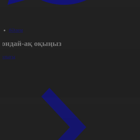
#Әлем
Сондай-ақ оқыңыз
арлығы