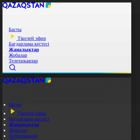
Басты
Тікелей эфир
Бағдарлама кестесі
Жаңалықтар
Жобалар
Телехикаялар
Басты
Тікелей эфир
Бағдарлама кестесі
Жаңалықтар
Жобалар
Телехикаялар