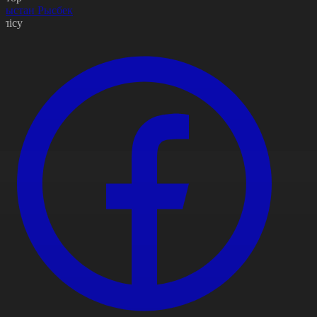
рыстан Рысбек
өлісу