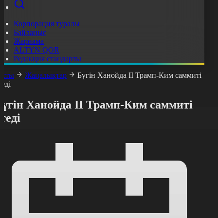
Корпорация туралы
Байланыс
Жарнама
ALTYN QOR
Редакция стандарты
асты
Жаңалықтар
Бүгін Ханойда ІІ Трамп-Ким саммиті
теді
үгін Ханойда ІІ Трамп-Ким саммиті
теді