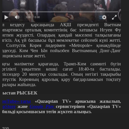
0:00
/ 0:00
ол кездесу қарсаңында АҚШ президенті Вьетнам
омпартиясы орталық комитетінің бас хатшысы Нгуен Фу
онгпен жүздесті. Олардың қандай мәселені талқылағаны
елгісіз. Ақ үй басшысы бұл мемлекетке сейсенбі күні жетті.
л Солтүстік Корея лидерімен «Metropole» қонақүйінде
үздеседі. Ким Чен Ын пойызбен Вьетнамның Донг-Данг
танциясына кеше жетті.
оңғы мәліметке қарағанда, Трамп-Ким саммиті бүгін
ергілікті уақытпен кешкі сағат 18:40-та басталады.
еліссөздер 20 минутқа созылады. Оның негізгі тақырыбы
олтүстік Кореяның ядролық қару бағдарламасын тоқтату
аралары жайында.
рыстан РЫСБЕК
YouTube»-тағы
«Qazaqstan TV» арнасына жазылып,
ppStore
және
Google Play
сервистерінен «Qazaqstan TV»
обильді қосымшасын тегін жүктеп алыңыз.
втор