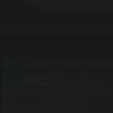
24.07.2018 05:15