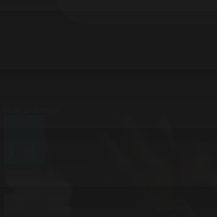
09.04.2018 09:55