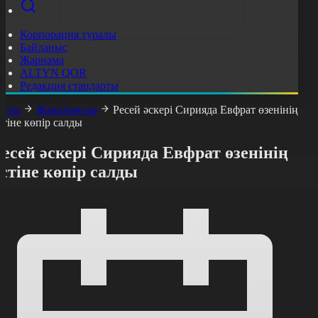
Корпорация туралы
Байланыс
Жарнама
ALTYN QOR
Редакция стандарты
асты
Жаңалықтар
Ресей әскері Сирияда Евфрат өзенінің
стіне көпір салды
есей әскері Сирияда Евфрат өзенінің
стіне көпір салды