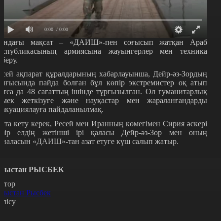
0:00
/ 0:00
ондағы мақсат – «ДАИШ»-пен соғысып жатқан Араб
еспубликасының армиясына жауынгерлер мен техника
іберу.
есей ақпарат құралдарының хабарлауынша, Дейр-әз-Зордың
ығысында пайда болған бұл көпір экстремистер оқ атып
атса да 48 сағаттың ішінде тұрғызылған. Ол гуманитарлық
өмек жеткізуге және науқастар мен жараланғандарды
вакуациялауға пайдаланылмақ.
йта кету керек, Ресей мен Иранның көмегімен Сирия әскері
азір елдің жетінші ірі қаласы Дейр-әз-Зор мен оның
йналасын «ДАИШ»-тан азат етуге күш салып жатыр.
рыстан РЫСБЕК
втор
рыстан Рысбек
өлісу