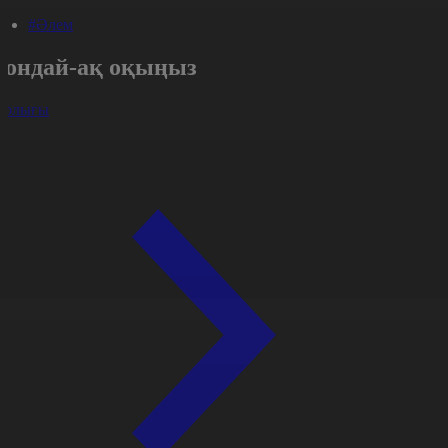
#Әлем
Сондай-ақ оқыңыз
арлығы