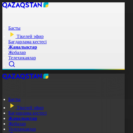
Басты
Тікелей эфир
Бағдарлама кестесі
Жаңалықтар
Жобалар
Телехикаялар
Басты
Тікелей эфир
Бағдарлама кестесі
Жаңалықтар
Жобалар
Телехикаялар