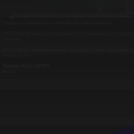
Таяуда ол Аризонадағы Феникстен ұшып шықты.
АҚШ-тың Оклахома штатындағы Талса қаласына күн батареял
тастады.
Ал, сәуірдің соңында аэроплан үш күнде Тынық мұхиттың үс
рекорд орнату.
Мадина МҰҚАНОВА
Бөлісу