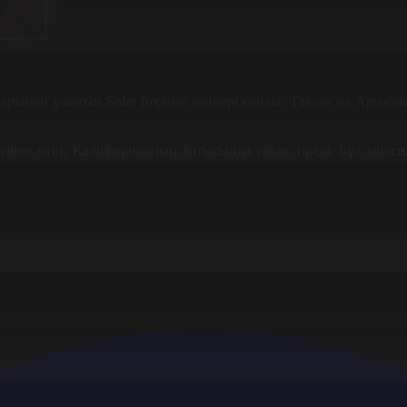
арымен ұшатын Solar Impulse лайнері қонды. Таяуда ол Ари
тінен өтіп, Калифорнияның батысында табан тіреді. Бұл мисси