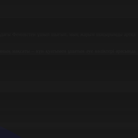
зонадағы Феникстен ұшып шығып, мың жарым шақырымды артқа
яның мақсаты – күн қуатымен ұшатын әуе көліктері арасында