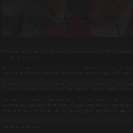
Америкалық Time журналы жыл сайын өткізетін «Жыл адамы»
Меркелді таңдады.
Журнал Меркелге «Азат әлемнің канцлері» деген атақ берді. С
соңғы рет әйел адамды үздік қайраткер ретінде осыдан 29 жыл
Time журналы Меркелді Еуропа елдерінің біразындағы қарыздар
Дегенмен, соңғы сәтке дейін «Жыл адамы» атануға үміткерлер 
Олардың арасында Меркелмен қатар Ресей президенті В.Путин
жасауына қарсы күресіп жүрген «Black Lives Matter» ереуілшіл
терористердің жетекшісі Әбу Бакір Бағдадиді де қосқаны бар. О
Kaznews.kaztrk.kz