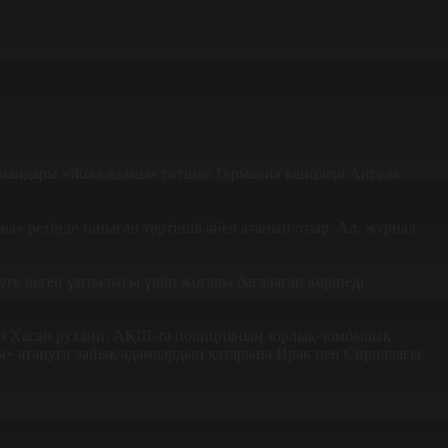
андары «Жыл адамы» ретінде Германия канцлері Ангела
мы» ретінде таныған төртінші әйел атанып отыр. Ал, журнал
уге деген ұмтылысы үшін жоғары бағалаған көрінеді.
нті Хасан рухани, АҚШ-та полицияның зорлық-зомбылық
дамы» атануға лайық адамдардың қатарына Ирак пен Сириядағы