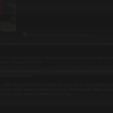
 сауалнамасының қорытындысын жариялады. Биыл журнал оқырм
өйтіп, Германия канцлері 1927 жылдан бері бұл журнал «Жыл ада
 бұрын таңдаған болатын.
, босқындар мәселелерін, түрлі халықаралық шиеленістерді шеш
саны 8 адам болды.
, АҚШ президенттігінен үміткер Дональд Трамп, Иран президе
ері және басқа да үміткерлер болған еді. Тіпті, журнал «Жыл а
л журналдың тізімінде екінші орында тұр.