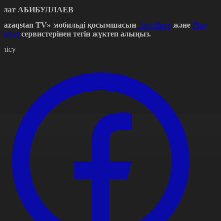
улат
АБИБУЛЛАЕВ
Qazaqstan TV» мобильді қосымшасын
AppStore
және
Play
arket
сервистерінен тегін жүктеп алыңыз.
өлісу