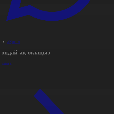
#Қоғам
Сондай-ақ оқыңыз
арлығы