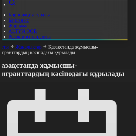
Корпорация туралы
Байланыс
Жарнама
ALTYN QOR
Редакция стандарты
асты
Жаңалықтар
Қазақстанда жұмысшы-
игранттардың кәсіподағы құрылады
Қазақстанда жұмысшы-
мигранттардың кәсіподағы құрылады