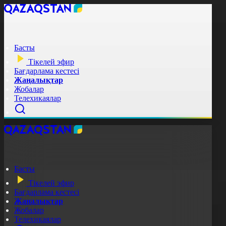
Басты
Тікелей эфир
Бағдарлама кестесі
Жаңалықтар
Жобалар
Телехикаялар
Басты
Тікелей эфир
Бағдарлама кестесі
Жаңалықтар
Жобалар
Телехикаялар