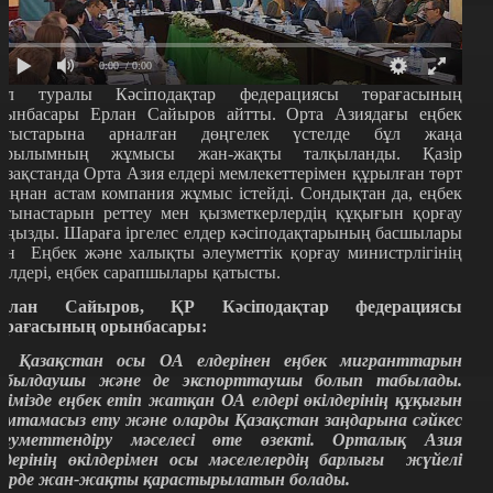
0:00
/ 0:00
ұл туралы Кәсіподақтар федерациясы төрағасының
рынбасары Ерлан Сайыров айтты. Орта Азиядағы еңбек
атыстарына арналған дөңгелек үстелде бұл жаңа
ұрылымның жұмысы жан-жақты талқыланды. Қазір
азақстанда Орта Азия елдері мемлекеттерімен құрылған төрт
ыңнан астам компания жұмыс істейді. Сондықтан да, еңбек
атынастарын реттеу мен қызметкерлердің құқығын қорғау
аңызды. Шараға іргелес елдер кәсіподақтарының басшылары
ен Еңбек және халықты әлеуметтік қорғау министрлігінің
кілдері, еңбек сарапшылары қатысты.
рлан Сайыров, ҚР Кәсіподақтар федерациясы
өрағасының орынбасары:
 Қазақстан осы ОА елдерінен еңбек мигранттарын
абылдаушы және де экспорттаушы болып табылады.
лімізде еңбек етіп жатқан ОА елдері өкілдерінің құқығын
амтамасыз ету және оларды Қазақстан заңдарына сәйкес
леуметтендіру мәселесі өте өзекті. Орталық Азия
лдерінің өкілдерімен осы мәселелердің барлығы жүйелі
үрде жан-жақты қарастырылатын болады.