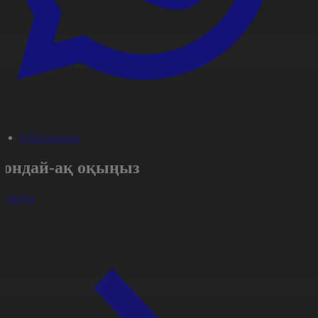
#Экономика
Сондай-ақ оқыңыз
арлығы