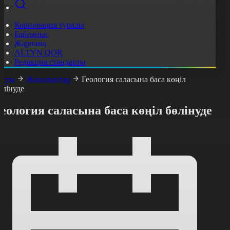
Корпорация туралы
Байланыс
Жарнама
ALTYN QOR
Редакция стандарты
асты
Жаңалықтар
Геология саласына баса көңіл
өлінуде
еология саласына баса көңіл бөлінуде