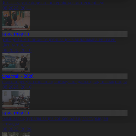
ОО-ға түсу кезінде волонтерлік қызмет ескеріледі
5.08.2026, 20:11
Заң мен тәртіп
қтөбеде 10 миллион теңгені заңсыз айналымға енгізген
үдікті ұсталды
5.08.2026, 20:10
Құрылтай - 2026
ұрылтай депутаттарының сайлауына дайындық пысықталды
5.08.2026, 20:10
Заң мен тәртіп
ақымшылық туралы заңға сәйкес 620 адам түрмеден
осатылды
5.08.2026, 20:09