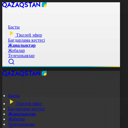
Басты
Тікелей эфир
Бағдарлама кестесі
Жаңалықтар
Жобалар
Телехикаялар
Басты
Тікелей эфир
Бағдарлама кестесі
Жаңалықтар
Жобалар
Телехикаялар