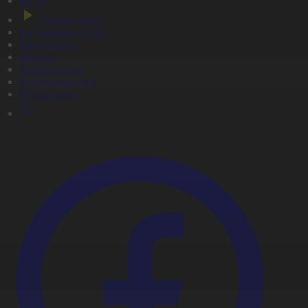
Басты
Тікелей эфир
Бағдарлама кестесі
Жаңалықтар
Жобалар
Телехикаялар
Мультсериалдар
Видеоархив