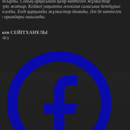
апсырды. Соның арқасында қазір көптеген жұмыстар
үріп жатыр. Кейінгі уақытта геология саласына бетбұрыс
асалды. Енді қарқынды жұмыстар дамиды. Әлі де көптеген
ен орындары ашылады.
әкен СЕЙІТХАНҰЛЫ
өлісу