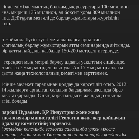
үгінде елімізде мыстың болжамдық ресурстары 100 миллион
онна, мырыш 135 миллион, ал боксит қоры 809 миллион
онна. Дейтұрғанмен әлі де барлау жұмыстары жүргізіліп
атыр.
ұл жайында бүгін түсті металдардарға арналған
еологиялық-барлау жұмыстарын атты семинарында айтылды.
азір қатты пайдалы қазбалар 150-200 метрден игерілуде.
л тереңдеп мың метрді барлау алдағы уақыттың еншісінде.
ұнай-газ 7 мың метрден алынуда. Ал 15 мың метр алдағы
ақытта жаңа технологияның көмегімен зерттелмек.
иісінше мелекет тарапынан қолдау да көрсетіліп отыр. 2012-
014 жылдарға арналған салалық бағдарлама аясында біраз
ұмыс атқарылды. Оның қорытындысы жылдың соңында
елгілі болады.
азарбай Нұрабаев, ҚР Индустрия және жаңа
ехнологиялар министрлігі Геология және жер қойнауын
айдалану комитетінің төрағасы:
кі жылдың көлемінде геология саласында үлкен мәселе
өтеріліп, Елбасы мен Үкімет тиісті шараларды қолдануды