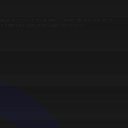
інде жеткен жетістік аз емес. Әлеуметтік, инновациялық
м іскер әйел бизнестен береке тауып отыр.