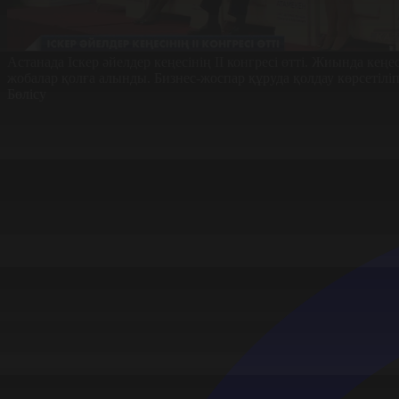
Астанада Іскер әйелдер кеңесінің ІІ конгресі өтті. Жиында ке
жобалар қолға алынды. Бизнес-жоспар құруда қолдау көрсетіліп
Бөлісу