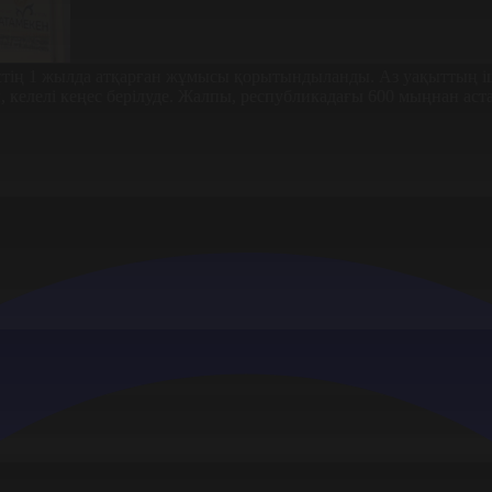
ңестің 1 жылда атқарған жұмысы қорытындыланды. Аз уақыттың іш
, келелі кеңес берілуде. Жалпы, республикадағы 600 мыңнан аста