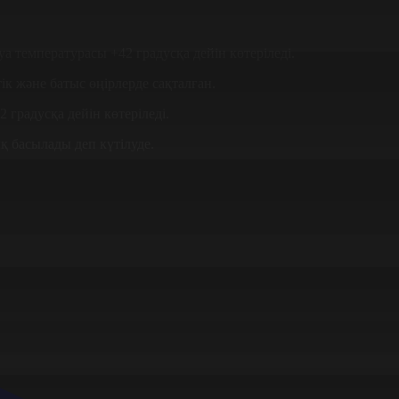
а температурасы +42 градусқа дейін көтеріледі.
к және батыс өңірлерде сақталған.
 градусқа дейін көтеріледі.
қ басылады деп күтілуде.