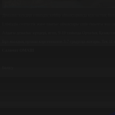
Демалыс күндері еліміздің кейбір аймақтарында күн ыстық болад
Еліміздің солтүстік және шығыс аймақтары үшін биылғы жаз с
Алдағы демалыс күндері, яғни, 9-10 тамызда Орталық Қазақстан
Бұл жылдық орташа көрсеткіштен 3-7 градусқа жоғары. Тек 11 
Саламат ОМАШ
Бөлісу