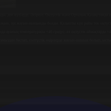
ы, деп күтілуде. Әсіресе, Оңтүстік және Орталық Қазақстанда ау
алқын, әрі жауын-шашынды болды. Қалыпты күн райы тек оңтүсті
да ауаның температурасы +40 градус, ал оңтүстік аймақтарда +42
тамыздан бастап, солтүстік өңірлерде жауын-шашын болып, ысты