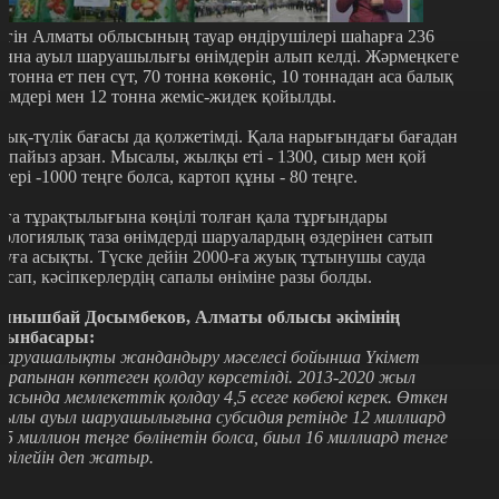
үгін Алматы облысының тауар өндірушілері шаһарға 236
онна ауыл шаруашылығы өнімдерін алып келді. Жәрмеңкеге
5 тонна ет пен сүт, 70 тонна көкөніс, 10 тоннадан аса балық
німдері мен 12 тонна жеміс-жидек қойылды.
зық-түлік бағасы да қолжетімді. Қала нарығындағы бағадан
0 пайыз арзан. Мысалы, жылқы еті - 1300, сиыр мен қой
ттері -1000 теңге болса, картоп құны - 80 теңге.
аға тұрақтылығына көңілі толған қала тұрғындары
кологиялық таза өнімдерді шаруалардың өздерінен сатып
луға асықты. Түске дейін 2000-ға жуық тұтынушы сауда
асап, кәсіпкерлердің сапалы өніміне разы болды.
ынышбай Досымбеков, Алматы облысы әкімінің
рынбасары:
аруашалықты жандандыру мәселесі бойынша Үкімет
арапынан көптеген қолдау көрсетілді. 2013-2020 жыл
расында мемлекеттік қолдау 4,5 есеге көбеюі керек. Өткен
ылы ауыл шаруашылығына субсидия ретінде 12 миллиард
25 миллион теңге бөлінетін болса, биыл 16 миллиард тенге
ерілейін деп жатыр.