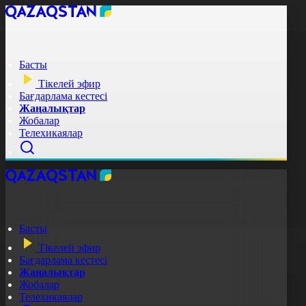
Басты
Тікелей эфир
Бағдарлама кестесі
Жаңалықтар
Жобалар
Телехикаялар
Басты
Тікелей эфир
Бағдарлама кестесі
Жаңалықтар
Жобалар
Телехикаялар