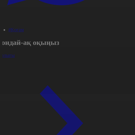
#Қоғам
Сондай-ақ оқыңыз
арлығы