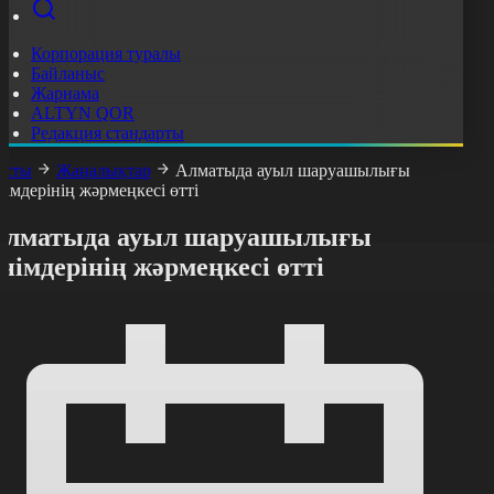
Корпорация туралы
Байланыс
Жарнама
ALTYN QOR
Редакция стандарты
асты
Жаңалықтар
Алматыда ауыл шаруашылығы
німдерінің жәрмеңкесі өтті
Алматыда ауыл шаруашылығы
німдерінің жәрмеңкесі өтті