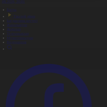
7.08.2026, 20:01
Басты
Тікелей эфир
Бағдарлама кестесі
Жаңалықтар
Жобалар
Телехикаялар
Мультсериалдар
Видеоархив