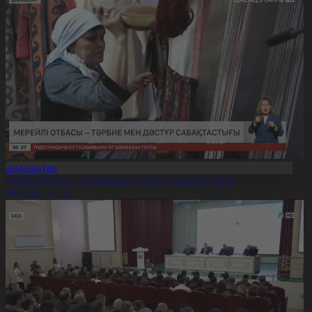
Жаңалықтар
ерейлі отбасы – тәрбие мен дәстүр сабақтастығы
7.08.2026, 20:19