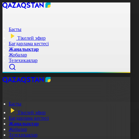
Басты
Тікелей эфир
Бағдарлама кестесі
Жаңалықтар
Жобалар
Телехикаялар
Басты
Тікелей эфир
Бағдарлама кестесі
Жаңалықтар
Жобалар
Телехикаялар