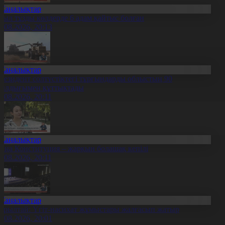
Жаңалықтар
иыл тұзды көлдерде 6 адам қайтыс болған
7.08.2026, 20:13
Жаңалықтар
резидент солтүстіктегі тұрғындарды облыстың 90
ылдығымен құттықтады
7.08.2026, 20:11
Жаңалықтар
аңа Конституция – жарқын болашақ кепілі
7.08.2026, 20:11
Жаңалықтар
ұрылтай: Үгіт-насихат жұмыстары жалғасып жатыр
7.08.2026, 20:01