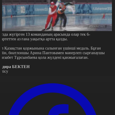
ұзда жүгірген 13 команданың арасында олар тек 6-
вартеттен аз ғана уақытқа артта қалды.
ұл Қазақстан қоржынына салынған үшінші медаль. Бұған
ейін, биатлоншы Арина Пантовамен мәнерлеп сырғанаушы
лизабет Тұрсынбаева қола жүлдені қанжығалаған.
ндира БЕКТЕН
өлісу