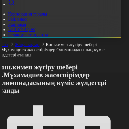
Корпорация туралы
Байланыс
Жарнама
ALTYN QOR
Редакция стандарты
асты
Жаңалықтар
Конькимен жүгіру шебері
.Мұхамадиев жасөспірімдер Олимпиадасының күміс
үлдегері атанды
Конькимен жүгіру шебері
Ә.Мұхамадиев жасөспірімдер
Олимпиадасының күміс жүлдегері
атанды