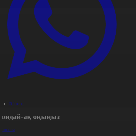
#Спорт
Сондай-ақ оқыңыз
арлығы