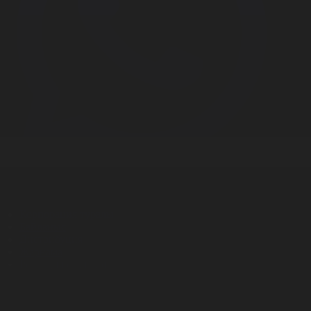
Корпорация туралы
Байланыс
Дистрибуция
Жарнама
Редакция стандарты