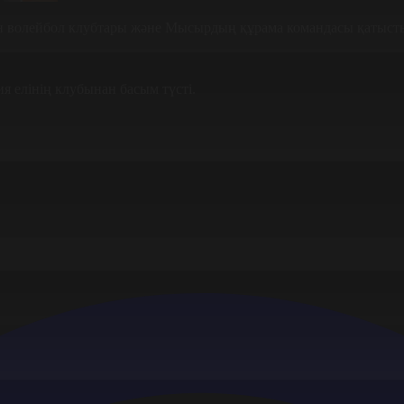
н волейбол клубтары және Мысырдың құрама командасы қатыст
я елінің клубынан басым түсті.