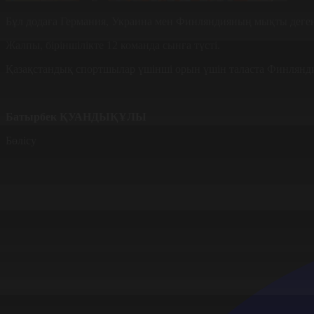
Бұл додаға Германия, Украина мен Финляндияның мықты деге
Жалпы, біріншілікте 12 команда сынға түсті.
Қазақстандық спортшылар үшінші орын үшін таласта Финлянди
Батырбек ҚУАНДЫҚҰЛЫ
Бөлісу