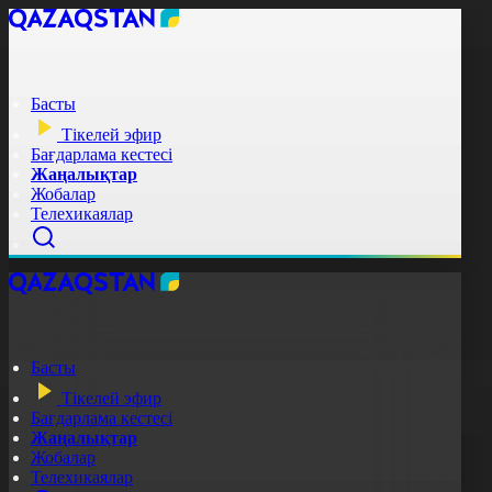
Басты
Тікелей эфир
Бағдарлама кестесі
Жаңалықтар
Жобалар
Телехикаялар
Басты
Тікелей эфир
Бағдарлама кестесі
Жаңалықтар
Жобалар
Телехикаялар