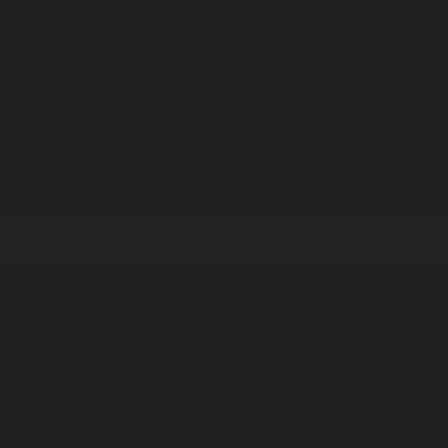
Корпорация туралы
Байланыс
Дистрибуция
Жарнама
Редакция стандарты