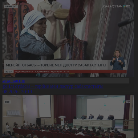
Жаңалықтар
ерейлі отбасы – тәрбие мен дәстүр сабақтастығы
7.08.2026, 20:19