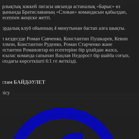
ұрлықтық хоккей лигасы аясында астаналық «Барыс» өз
йдынында Братиславаның «Слован» командасын қабылдап,
рі есеппен жеңіске жетті.
лордалық клуб ойынның 4 минутынан бастап алға шықты.
ұл кездесуде Роман Савченко, Константин Пушкарев, Кевин
аллмэн, Константин Руденко, Роман Старченко және
онстантин Романовтар өз есептеріне бір ұпайдан жазса,
арсылас команда сапынан Вацлав Недорост бір шайба соғып,
аблодағы көрсеткішті 6:1 ге жеткізді.
устам БАЙДӘУЛЕТ
өлісу