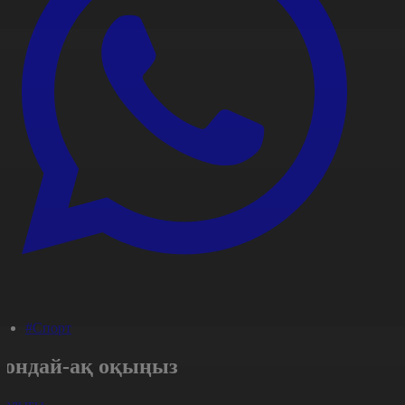
#Спорт
Сондай-ақ оқыңыз
арлығы