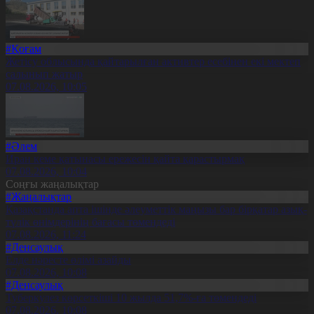
#Қоғам
Жетісу облысында қайтарылған активтер есебінен екі мектеп
салынып жатыр
07.08.2026, 10:05
#Әлем
Иран кеме қатынасы ережесін қайта қарастырмақ
07.08.2026, 10:04
Соңғы жаңалықтар
#Жаңалықтар
Қазақстанда апта ішінде әлеуметтік маңызы бар бірқатар азық-
түлік өнімдерінің бағасы төмендеді
07.08.2026, 11:24
#Денсаулық
Елде нәресте өлімі азайды
07.08.2026, 10:08
#Денсаулық
Туберкулез көрсеткіші 10 жылда 51,7%-ға төмендеді
07.08.2026, 10:08