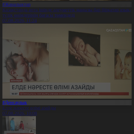
#Жаңалықтар
Қазақстанда апта ішінде әлеуметтік маңызы бар бірқатар азық-
түлік өнімдерінің бағасы төмендеді
07.08.2026, 11:24
#Денсаулық
Елде нәресте өлімі азайды
07.08.2026, 10:08