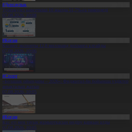
#Денсаулық
Туберкулез көрсеткіші 10 жылда 51,7%-ға төмендеді
07.08.2026, 10:08
#Қоғам
Қызмет экспорты 12,8 миллиард долларға ұлғайды
07.08.2026, 10:06
#Спорт
«Болашақ ойындары – 2026»: Фиджитал-би бойынша үздіктер
анықталып жатыр
07.08.2026, 10:05
#Қоғам
Құс еті мен тауық жұмыртқасын өндіру қарқын алды
07.08.2026, 10:05