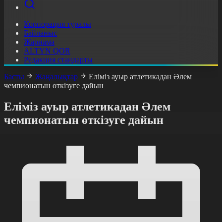
Корпорация туралы
Байланыс
Жарнама
ALTYN QOR
Редакция стандарты
Басты
Жаңалықтар
Еліміз ауыр атлетикадан Әлем
чемпионатын өткізуге дайын
Еліміз ауыр атлетикадан Әлем
чемпионатын өткізуге дайын