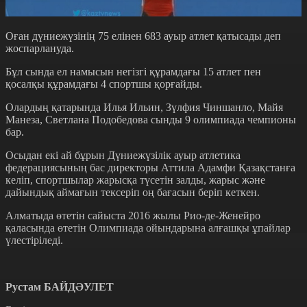
Оған дүниежүзінің 75 елінен 683 ауыр атлет қатысады деп
жоспарлануда.
Бұл сында ел намысын негізгі құрамдағы 15 атлет пен
қосалқы құрамдағы 4 спортшы қорғайды.
Олардың қатарында Илья Ильин, Зүлфия Чиншанло, Майя
Манеза, Светлана Подобедова сынды 9 олимпиада чемпионы
бар.
Осыдан екі ай бұрын Дүниежүзілік ауыр атлетика
федерациясының бас директоры Аттила Адамфи Қазақстанға
келіп, спортшылар жарысқа түсетін залды, жарыс және
дайындық аймағын тексеріп оң бағасын беріп кеткен.
Алматыда өтетін сайыста 2016 жылы Рио-де-Женейро
қаласында өтетін Олимпиада ойындарына алғашқы ұпайлар
үлестіріледі.
Рустам БАЙДӘУЛЕТ