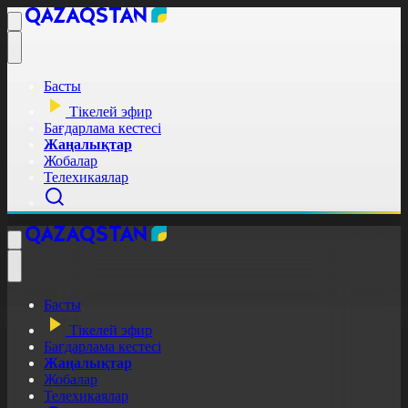
Басты
Тікелей эфир
Бағдарлама кестесі
Жаңалықтар
Жобалар
Телехикаялар
Басты
Тікелей эфир
Бағдарлама кестесі
Жаңалықтар
Жобалар
Телехикаялар