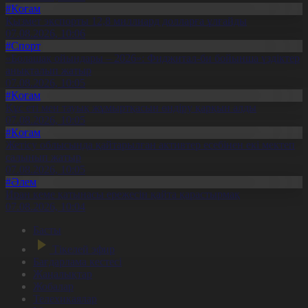
#Қоғам
Қызмет экспорты 12,8 миллиард долларға ұлғайды
07.08.2026, 10:06
#Спорт
«Болашақ ойындары – 2026»: Фиджитал-би бойынша үздіктер
анықталып жатыр
07.08.2026, 10:05
#Қоғам
Құс еті мен тауық жұмыртқасын өндіру қарқын алды
07.08.2026, 10:05
#Қоғам
Жетісу облысында қайтарылған активтер есебінен екі мектеп
салынып жатыр
07.08.2026, 10:05
#Әлем
Иран кеме қатынасы ережесін қайта қарастырмақ
07.08.2026, 10:04
Басты
Тікелей эфир
Бағдарлама кестесі
Жаңалықтар
Жобалар
Телехикаялар