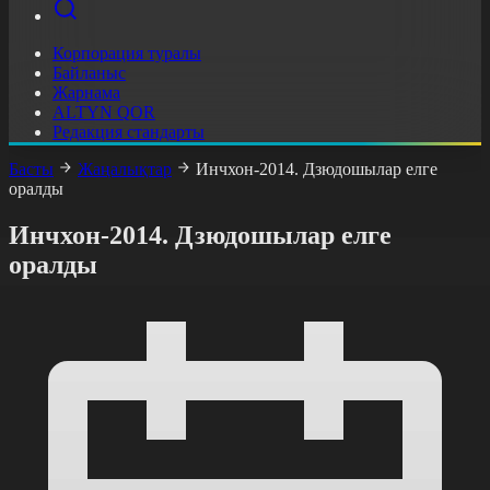
Корпорация туралы
Байланыс
Жарнама
ALTYN QOR
Редакция стандарты
Басты
Жаңалықтар
Инчхон-2014. Дзюдошылар елге
оралды
Инчхон-2014. Дзюдошылар елге
оралды