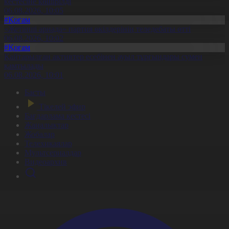
кестесіне көшірілді
06.08.2026, 10:05
#Қоғам
«Жетінші арнада» партия өкілдерінің теледебаты өтті
06.08.2026, 10:02
#Қоғам
Қайтарылған активтер есебінен ауыл тұрғындары сумен
қамтылады
06.08.2026, 10:01
Басты
Тікелей эфир
Бағдарлама кестесі
Жаңалықтар
Жобалар
Телехикаялар
Мультсериалдар
Видеоархив