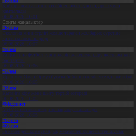
#Қоғам
Қайтарылған активтер есебінен ауыл тұрғындары сумен
қамтылады
06.08.2026, 10:01
Соңғы жаңалықтар
#Қоғам
Экология министрлігі желіде тараған жолбарыс суретіне
қатысты пікір білдірді
06.08.2026, 10:07
#Әлем
Инфантино футбол турнирлерін жекешелендіру жоспарынан
бас тартты
06.08.2026, 10:06
#Әлем
Иран мен Оман Ормұз бұғазы бойынша келісімге қол жеткізді
06.08.2026, 10:05
#Әлем
Қытайға кіру және шығу тәртібі өзгереді
06.08.2026, 10:05
#Мәдениет
МӘМС-тегі миллиардтар бақылауға алынады
06.08.2026, 10:05
#Оқиға
#Қоғам
Өскемендегі коммуналдық мекемелер күшейтілген жұмыс