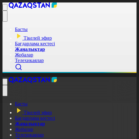
Басты
Тікелей эфир
Бағдарлама кестесі
Жаңалықтар
Жобалар
Телехикаялар
Басты
Тікелей эфир
Бағдарлама кестесі
Жаңалықтар
Жобалар
Телехикаялар