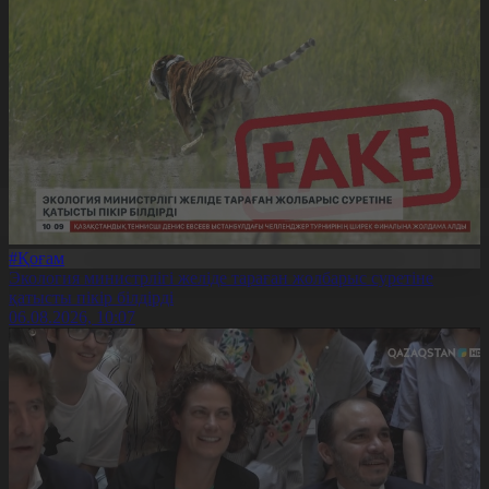
#Қоғам
Экология министрлігі желіде тараған жолбарыс суретіне
қатысты пікір білдірді
06.08.2026, 10:07