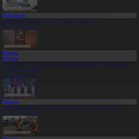
#Мәдениет
МӘМС-тегі миллиардтар бақылауға алынады
06.08.2026, 10:05
#Оқиға
#Қоғам
Өскемендегі коммуналдық мекемелер күшейтілген жұмыс
кестесіне көшірілді
06.08.2026, 10:05
#Қоғам
«Жетінші арнада» партия өкілдерінің теледебаты өтті
06.08.2026, 10:02