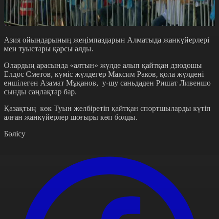
Азия ойындарының жеңімпаздарын Алматыда жанкүйерлері
мен туыстары қарсы алды.
Олардың арасында «алтын» жүлде алып қайтқан дзюдошы
Елдос Сметов, күміс жүлдегер Максим Раков, қола жүлдені
еншілеген Азамат Мұқанов, у-шу саньдаден Ришат Ливеншо
сынды саңлақтар бар.
Қазақтың көк Туын желбіретіп қайтқан спортшыларды күтіп
алған жанкүйерлер шоғыры көп болды.
Бөлісу