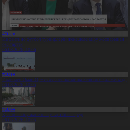
#Әлем
Инфантино футбол турнирлерін жекешелендіру жоспарынан
бас тартты
06.08.2026, 10:06
#Әлем
Иран мен Оман Ормұз бұғазы бойынша келісімге қол жеткізді
06.08.2026, 10:05
#Әлем
Қытайға кіру және шығу тәртібі өзгереді
06.08.2026, 10:05