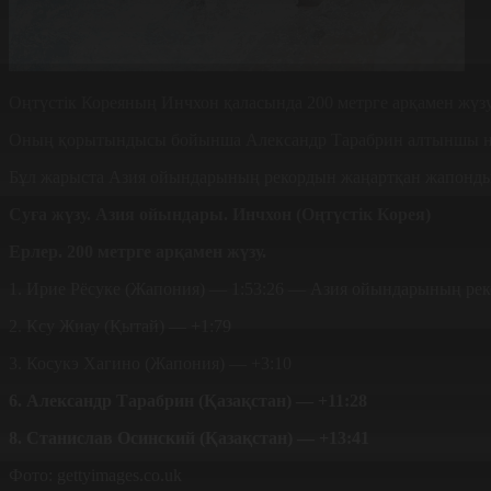
Оңтүстік Кореяның Инчхон қаласында 200 метрге арқамен жүз
Оның қорытындысы бойынша Александр Тарабрин алтыншы нәти
Бұл жарыста Азия ойындарының рекордын жаңартқан жапондық И
Суға жүзу. Азия ойындары. Инчхон (Оңтүстік Корея)
Ерлер. 200 метрге арқамен жүзу.
1. Ирие Рёсуке (Жапония) — 1:53:26 — Азия ойындарының ре
2. Ксу Жиау (Қытай) — +1:79
3. Косукэ Хагино (Жапония) — +3:10
6. Александр Тарабрин (Қазақстан) — +11:28
8. Станислав Осинский (Қазақстан) — +13:41
Фото: gettyimages.co.uk