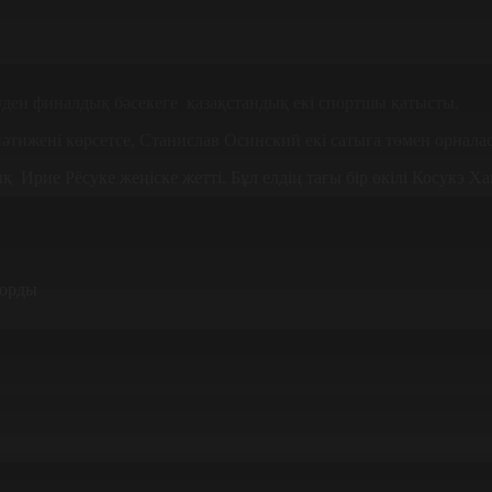
уден финалдық бәсекеге қазақстандық екі спортшы қатысты.
жені көрсетсе, Станислав Осинский екі сатыға төмен орнала
рие Рёсуке жеңіске жетті. Бұл елдің тағы бір өкілі Косукэ Ха
корды