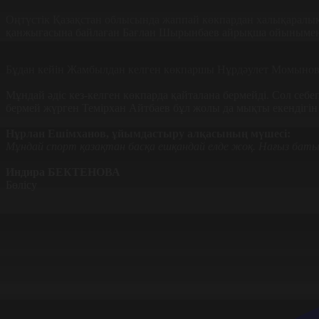
Оңтүстік Қазақстан облысында жаппай көкпардан халықаралық
қанжығасына байлаған Бағлан Шырынбаев айрықша ойынымен к
Бұдан кейін Жамбылдан келген көкпаршы Нұрдәулет Момынов тіз
Мұндай әдіс кез-келген көкпарда қайталана бермейді. Сол себ
бермей жүрген Темірхан Айтбаев бұл жолы да мықты екендігін
Нұрлан Ешімханов, ұйымдастыру алқасының мүшесі:
Мұндай спорт қазақтан басқа ешқандай елде жоқ. Нағыз бат
Индира БЕКТЕНОВА
Бөлісу