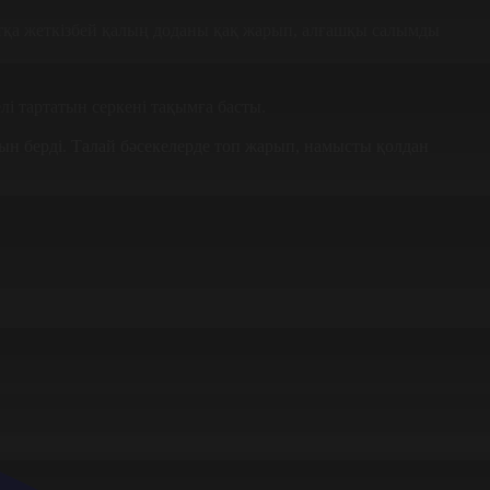
тқа жеткізбей қалың доданы қақ жарып, алғашқы салымды
і тартатын серкені тақымға басты.
ын берді. Талай бәсекелерде топ жарып, намысты қолдан