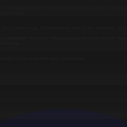
 турнир мәресіне жетті. Жарысқа 600 шабандоз қатысты. 2 мину
өзге түсті.
гінді қолға алды. Қазақстаннның жеті дүркін чемпионы, 60 кел
епті, төрешілер «Әулиеата» командасының мүшесіне жоғары бағас
 байқатты.
ырларды бүгінгі жарыста көріп жатырмыз.