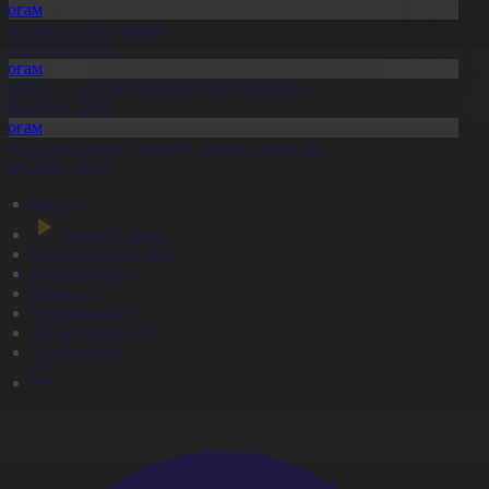
Қоғам
тандық өндіріс өрледі
8.08.2026, 20:11
Қоғам
ұрылыс — ел дамуының қозғаушы күші
8.08.2026, 20:09
Қоғам
идай импортына уақытша тыйым салынды
8.08.2026, 20:07
Басты
Тікелей эфир
Бағдарлама кестесі
Жаңалықтар
Жобалар
Телехикаялар
Мультсериалдар
Видеоархив