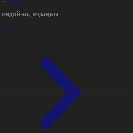
#Спорт
Сондай-ақ оқыңыз
арлығы