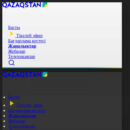
Басты
Тікелей эфир
Бағдарлама кестесі
Жаңалықтар
Жобалар
Телехикаялар
Басты
Тікелей эфир
Бағдарлама кестесі
Жаңалықтар
Жобалар
Телехикаялар