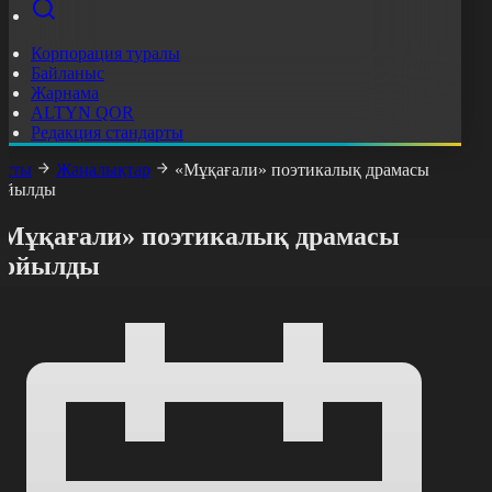
Корпорация туралы
Байланыс
Жарнама
ALTYN QOR
Редакция стандарты
асты
Жаңалықтар
«Мұқағали» поэтикалық драмасы
ойылды
«Мұқағали» поэтикалық драмасы
қойылды