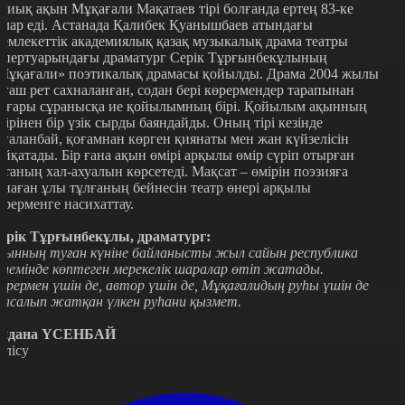
қиық ақын Мұқағали Мақатаев тірі болғанда ертең 83-ке
олар еді. Астанада Қалибек Қуанышбаев атындағы
емлекеттік академиялық қазақ музыкалық драма театры
епертуарындағы драматург Серік Тұрғынбекұлының
Мұқағали» поэтикалық драмасы қойылды. Драма 2004 жылы
лғаш рет сахналанған, содан бері көрермендер тарапынан
оғары сұранысқа ие қойылымның бірі. Қойылым ақынның
мірінен бір үзік сырды баяндайды. Оның тірі кезінде
ағаланбай, қоғамнан көрген қиянаты мен жан күйзелісін
айқатады. Бір ғана ақын өмірі арқылы өмір сүріп отырған
ртаның хал-ахуалын көрсетеді. Мақсат – өмірін поэзияға
рнаған ұлы тұлғаның бейнесін театр өнері арқылы
өрерменге насихаттау.
ерік Тұрғынбекұлы, драматург:
қынның туған күніне байланысты жыл сайын республика
өлемінде көптеген мерекелік шаралар өтіп жатады.
өрермен үшін де, автор үшін де, Мұқағалидың руһы үшін де
асалып жатқан үлкен руһани қызмет.
йдана ҮСЕНБАЙ
өлісу