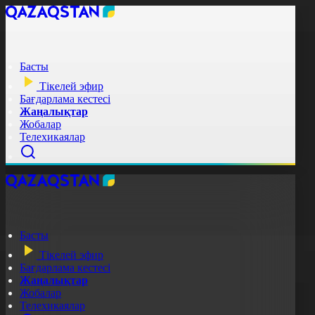
Басты
Тікелей эфир
Бағдарлама кестесі
Жаңалықтар
Жобалар
Телехикаялар
Басты
Тікелей эфир
Бағдарлама кестесі
Жаңалықтар
Жобалар
Телехикаялар