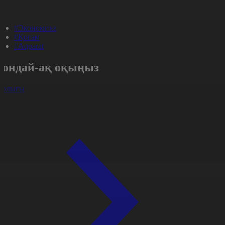
#Экономика
#Қоғам
#Aqparat
Сондай-ақ оқыңыз
арлығы