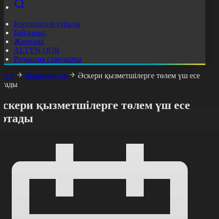
Корпорация туралы
Байланыс
Жарнама
ALTYN QOR
Редакция стандарты
асты
Жаңалықтар
Әскери қызметшілерге төлем үш есе
ртады
Әскери қызметшілерге төлем үш есе
артады