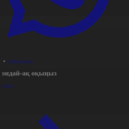
#Экономика
Сондай-ақ оқыңыз
арлығы