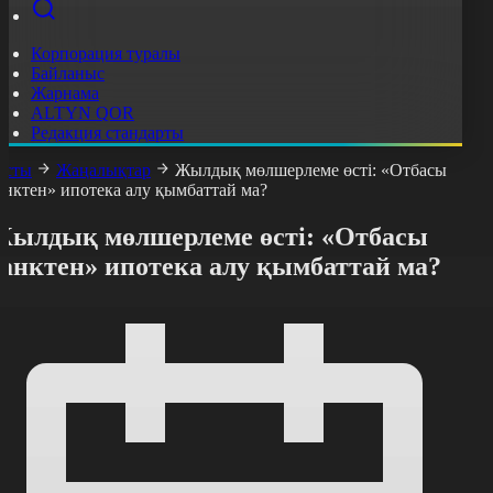
Корпорация туралы
Байланыс
Жарнама
ALTYN QOR
Редакция стандарты
асты
Жаңалықтар
Жылдық мөлшерлеме өсті: «Отбасы
анктен» ипотека алу қымбаттай ма?
Жылдық мөлшерлеме өсті: «Отбасы
банктен» ипотека алу қымбаттай ма?