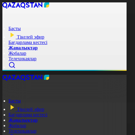
Басты
Тікелей эфир
Бағдарлама кестесі
Жаңалықтар
Жобалар
Телехикаялар
Басты
Тікелей эфир
Бағдарлама кестесі
Жаңалықтар
Жобалар
Телехикаялар