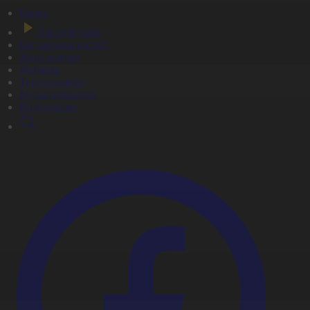
Басты
Тікелей эфир
Бағдарлама кестесі
Жаңалықтар
Жобалар
Телехикаялар
Мультсериалдар
Видеоархив