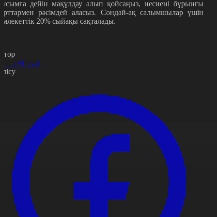
аусымға дейін мақұлдау алып қойсаңыз, несиені бұрынғы
арттармен рәсімдей аласыз. Сондай-ақ салымшылар үшін
емлекеттік 20% сыйақы сақталады.
втор
анел Өтеулі
өлісу