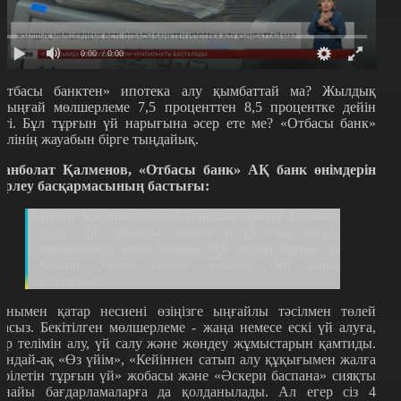
0:00
/ 0:00
Отбасы банктен» ипотека алу қымбаттай ма? Жылдық
ірыңғай мөлшерлеме 7,5 проценттен 8,5 процентке дейін
сті. Бұл тұрғын үй нарығына әсер ете ме? «Отбасы банк»
кілінің жауабын бірге тыңдайық.
анболат Қалменов,
«
Отбасы банк
»
АҚ банк өнімдерін
зірлеу басқармасының бастығы:
Негізі 8,5 пайызбен 7,5 пайыз арасы 1 пайыз
ғана. Ай сайынғы төлем 10-15 мың теңге
аралығында ғана болады. 8,5 пайыз бұрын да
болған. Үлкен өзгеріс енгіздік деп айта
алмаймыз.
онымен қатар несиені өзіңізге ыңғайлы тәсілмен төлей
ласыз. Бекітілген мөлшерлеме - жаңа немесе ескі үй алуға,
ер телімін алу, үй салу және жөндеу жұмыстарын қамтиды.
ондай-ақ
«Ө
з үйім
», «
Кейіннен сатып алу құқығымен жалға
ерілетін тұрғын үй
»
жобасы және
«Ә
скери баспана
»
сияқты
рнайы бағдарламаларға да қолданылады. Ал егер сіз 4