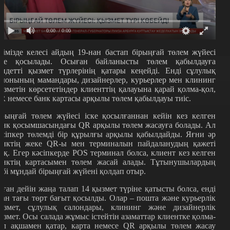
0:00
/ 0:00
лімізде келесі айдың 19-нан бастап бірыңғай төлем жүйесі
ске қосылады. Осыған байланысты төлем қабылдауға
індетті қызмет түрлерінің қатары кеңейді. Енді сұлулық
алонының мамандары, дизайнерлер, курьерлер мен клининг
ызметін көрсететіндер клиенттің қалауына қарай қолма-қол,
R немесе банк картасы арқылы төлем қабылдауы тиіс.
ірыңғай төлем жүйесі іске қосылғаннан кейін кез келген
анк қосымшасындағы QR арқылы төлем жасауға болады. Ал
әсіпкер төлемді бір құрылғы арқылы қабылдайды. Яғни әр
анктің жеке QR-ы мен терминалын пайдаланудың қажеті
оқ. Егер кәсіпкерде POS терминал болса, клиент кез келген
анктің картасымен төлем жасай алады. Тұтынушылардың
өбі мұндай бірыңғай жүйені қолдап отыр.
ұған дейін жаңа талап 14 қызмет түріне қатысты болса, енді
ған тағы төрт бағыт қосылды. Олар – пошта және курьерлік
ызмет, сұлулық салондары, клининг және дизайнерлік
ызмет. Осы салада жұмыс істейтін азаматтар клиентке қолма-
ол ақшамен қатар, карта немесе QR арқылы төлем жасау