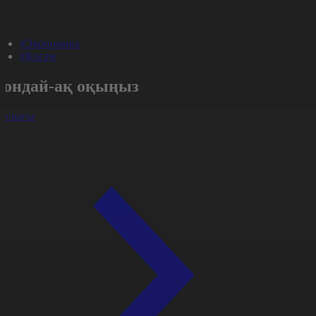
#Экономика
#Қоғам
Сондай-ақ оқыңыз
арлығы