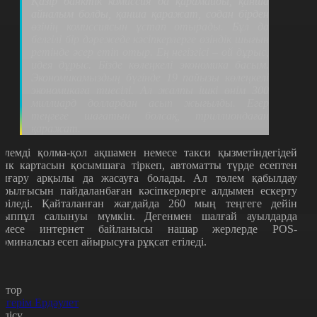
Қазір банктік комиссия да қарамайды, қанша
айналым болды, қанша қаражат, содан бірден
өзінің комиссиясын ұстап отырады. Бұл да
белгілі бір дәрежеде кәсіпкерлерге өзіндік шығын
ретінде әсер етіп отыр. Ең негізгісі – ой дұрыс,
идея дұрыс. Бізде көлеңкелі экономика басым.
Экономикамыздың бүгінде 19 пайызы көлеңкелі
экономикаға тиесілі. Ал жалпы ішкі өнім 300
миллиард доллардан асып жығылды. Егер
теңгеге шағатын болсақ, триллиондаған
қаражат.
өлемді қолма-қол ақшамен немесе такси қызметіндегідей
анк картасын қосымшаға тіркеп, автоматты түрде есептен
ығару арқылы да жасауға болады. Ал төлем қабылдау
ұрылғысын пайдаланбаған кәсіпкерлерге алдымен ескерту
еріледі. Қайталанған жағдайда 260 мың теңгеге дейін
йыппұл салынуы мүмкін. Дегенмен шалғай ауылдарда
емесе интернет байланысы нашар жерлерде POS-
ерминалсыз есеп айырысуға рұқсат етіледі.
втор
йгерім Ердәулет
өлісу