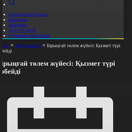
Корпорация туралы
Байланыс
Жарнама
ALTYN QOR
Редакция стандарты
асты
Жаңалықтар
Бірыңғай төлем жүйесі: Қызмет түрі
өбейді
ірыңғай төлем жүйесі: Қызмет түрі
өбейді