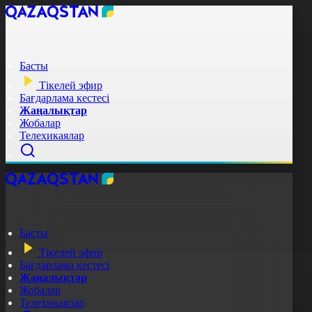
Басты
Тікелей эфир
Бағдарлама кестесі
Жаңалықтар
Жобалар
Телехикаялар
Басты
Тікелей эфир
Бағдарлама кестесі
Жаңалықтар
Жобалар
Телехикаялар