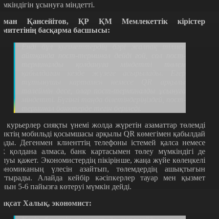
үмкіндігін ұсынуға міндетті.
уман Қансейітов, ҚР ҚМ Мемлекеттік кірістер
омитетінің басқарма басшысы:
Енді бұл қызметтердің бәрі жалпақ тілмен
айтқанда пост-терминал дейді ғой, сол пост-
терминалды қолдануға міндетті төлем
қабылдаған кезде жүзеге асырылады. Егер
тұтынушы картамен немесе QR арқылы
төлеймін десе, олар пост-терминалды ұсынуға
міндетті. Бүгінгі таңда білетіндеріңіздей, пост-
терминал банктерде тегін беріледі.
л курьерлер сияқты үнемі жолда жүретін азаматтар төлемді
анктің мобильді қосымшасы арқылы QR көмегімен қабылдай
лады. Дегенмен клиенттің телефоны істемей қалса немесе
R қолдана алмаса, банк картасымен төлеу мүмкіндігі де
олуы қажет. Экономистердің пікірінше, жаңа жүйе көлеңкелі
кономиканың үлесін азайтып, төлемдердің ашықтығын
рттырады. Алайда кейбір кәсіпкерлер тауар мен қызмет
ұнын 5-6 пайызға көтеруі мүмкін дейді.
ақсат Халық, экономист: