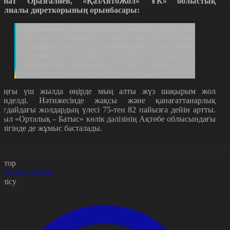
инат Оразғалиев, «ҚазАвтоЖол» ҰК» облыстық
илиалы диреткорының орынбасары:
20 жылдай күрделі жөндеу көрмеген жол. Бұл
енді қайта жаңарту жоабсы аясында бірінші
санатты жолға ауыстырылады, яғни төрт
жолақты болады. Алдағы уақытта
перспектива бойынша 35 мың көлікке дейін
өткізуге қабілеттілігі бар жол болады.
оңғы үш жылда өңірде мың алты жүз шақырым жол
өнделді. Нәтижесінде жақсы және қанағаттанарлық
ағдайдағы жолдардың үлесі 75-тен 82 пайызға дейін артты.
иыл «Орталық – Батыс» көлік дәлізінің Ақтөбе облысындағы
өлігінде де жұмыс басталады.
втор
ақсыбек Кемал
өлісу