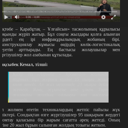
0:00
/ 0:00
Ақтөбе – Қарабұтақ – Ұлғайсын» тасжолының құрылысы
арқынды жүріп жатыр. Бұл соңғы жылдары қолға алынған
ңірдегі ең ірі инфрақұрылымдық жобаның бірі.
еконструкциялау жұмысы өңірдің көлік-логистикалық
леуетін арттырады. Ең бастысы жолаушылар мен
үргізушілер жол азабынан құтылады.
ақсыбек Кемал, тілші:
Қазір біз «Ақтөбе – Хромтау» жолында
тұрмыз. Бұл жермен күніне 15 мыңға жуық
көлік өтеді. Ал жаз мезгілінде 23 мыңға дейін
жетеді. Яғни, жүктеме өте үлкен. Төрт
жолақты жолдың салынуы көп мәселені
шешеді.
ұл жолмен өтетін техникалардың жетпіс пайызы жүк
өліктері. Сондықтан өзге жүргізушілер 95 шақырым жердегі
ромтау қаласына бір жарым сағатта әрең жетеді. Оның
стіне 20 жыл бұрын салынған жолдың тозығы жеткен.