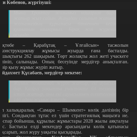
ли Көбенов, жүргізуші:
Мына Хромтау жолымыз нашарлап бара
жатыр
жыл сайын. Жаңадан салынып жатқан
жолымыздың құрылысы біткеннен кейін
қуанатын шығармыз. Бірақ
жиі жүреміз
осында.
Ақтөбе – Қарабұтақ – Ұлғайсын» тасжолын
еконструкциялау жұмысы жуырда ғана басталды.
ашықтығы 262 шақырым. Төрт жолақты жол жеті учаскеге
өлініп, салынады. Оның бесеуінде мердігер анықталған.
азір қызу жұмыс жүріп жатыр.
ейдахмет Құсабаев, мердігер мекеме:
Жұмыс тоқтамай жүріп жатыр, екі ауысым
бар. Қазіргі уақытта участокте 64 техника
істеп жатыр, оны екі сауысыммен есептегенде
146 адам жұмыс істеуде.
ұл халықаралық «Самара – Шымкент» көлік дәлізінің бір
өлігі. Сондықтан тұтас ел үшін стратегиялық маңызға ие.
оспар бойынша, құрылыс жұмыстары 2028 жылы аяқталуы
иіс. Бастысы елді мекендер арасындағы көлік қатынасы
ақсарып, жол жүру уақыты қысқарады.