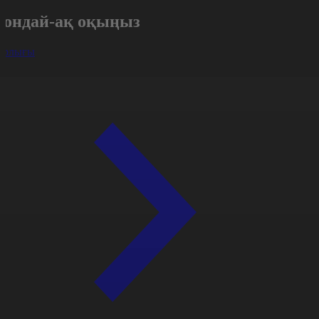
Сондай-ақ оқыңыз
арлығы