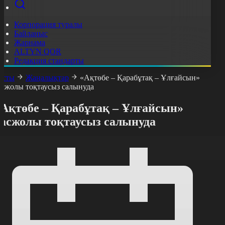
Корпорация туралы
Байланыс
Жарнама
ALTYN QOR
Редакция стандарты
асты
Жаңалықтар
«Ақтөбе – Қарабұтақ – Ұлғайсын»
асжолы тоқтаусыз салынуда
«Ақтөбе – Қарабұтақ – Ұлғайсын»
тасжолы тоқтаусыз салынуда