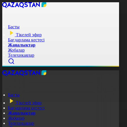
Басты
Тікелей эфир
Бағдарлама кестесі
Жаңалықтар
Жобалар
Телехикаялар
Басты
Тікелей эфир
Бағдарлама кестесі
Жаңалықтар
Жобалар
Телехикаялар