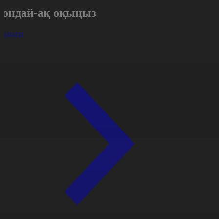
Сондай-ақ оқыңыз
арлығы