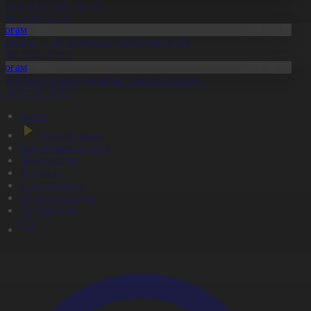
тандық өндіріс өрледі
8.08.2026, 20:11
Қоғам
ұрылыс — ел дамуының қозғаушы күші
8.08.2026, 20:09
Қоғам
идай импортына уақытша тыйым салынды
8.08.2026, 20:07
Басты
Тікелей эфир
Бағдарлама кестесі
Жаңалықтар
Жобалар
Телехикаялар
Мультсериалдар
Видеоархив