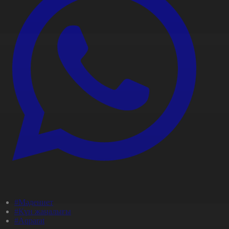
#Мәдениет
#Күн жаңалығы
#Aqparat