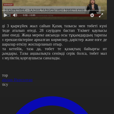
0:00
/ 0:00
нді 3 қыркүйек жыл сайын Қазақ тазысы мен төбеті күні
етінде аталып өтеді. 28 сәуірден бастап Үкімет қаулысы
үшіне енеді. Жаңа мереке аясында осы тұқымдардың тарихы
ен ерекшеліктеріне арналған көрмелер, дәрістер және өзге де
с-шаралар өткізу жоспарланып отыр.
йта кетейік, таза да, төбет те қазақтың байырғы ит
ұқымдары. Тазы аңшылықта сенімді серік болса, төбет мал
ен мүліктің қорғаушысы саналады.
втор
емірлан Нұрсолтан
өлісу