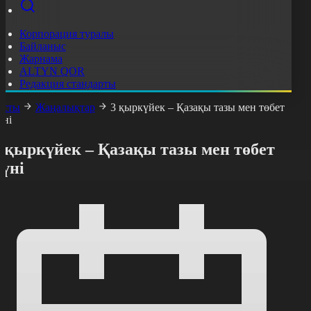
Корпорация туралы
Байланыс
Жарнама
ALTYN QOR
Редакция стандарты
асты
Жаңалықтар
3 қыркүйек – Қазақы тазы мен төбет
үні
 қыркүйек – Қазақы тазы мен төбет
үні