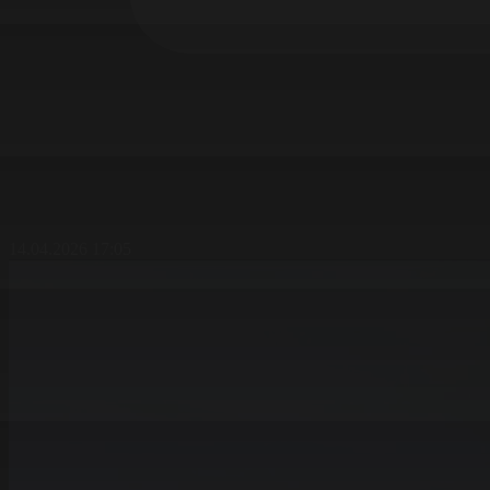
14.04.2026 17:05