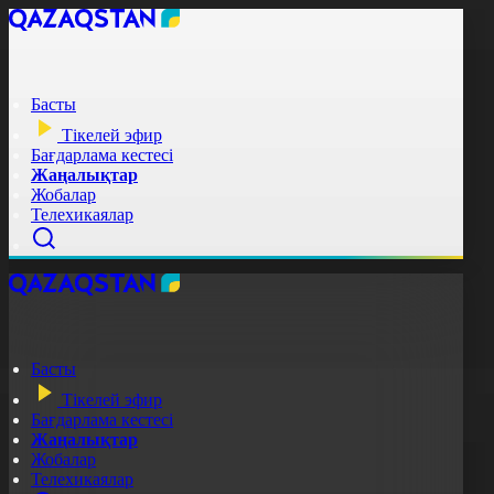
Басты
Тікелей эфир
Бағдарлама кестесі
Жаңалықтар
Жобалар
Телехикаялар
Басты
Тікелей эфир
Бағдарлама кестесі
Жаңалықтар
Жобалар
Телехикаялар