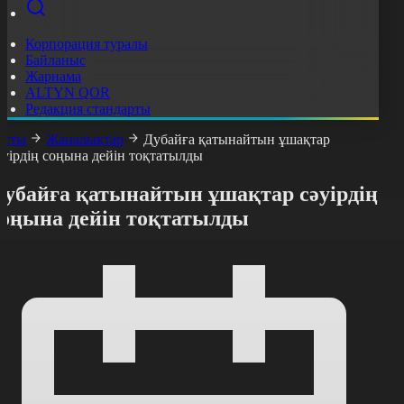
Корпорация туралы
Байланыс
Жарнама
ALTYN QOR
Редакция стандарты
асты
Жаңалықтар
Дубайға қатынайтын ұшақтар
әуірдің соңына дейін тоқтатылды
Дубайға қатынайтын ұшақтар сәуірдің
соңына дейін тоқтатылды