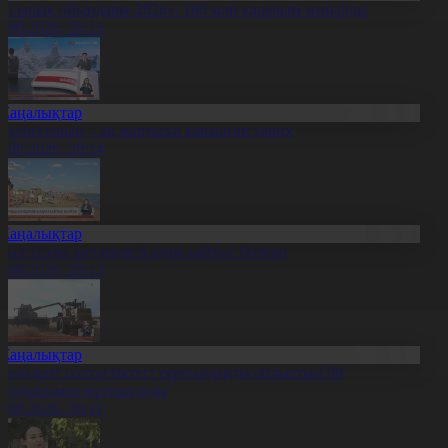
Болашақ ойындары-2026»: 180 млн қаралым жиналды
7.08.2026, 20:15
Жаңалықтар
қкерегешың – ақ жартасқа қашалған тарих
7.08.2026, 20:14
Жаңалықтар
иыл тұзды көлдерде 6 адам қайтыс болған
7.08.2026, 20:13
Жаңалықтар
резидент солтүстіктегі тұрғындарды облыстың 90
ылдығымен құттықтады
7.08.2026, 20:11