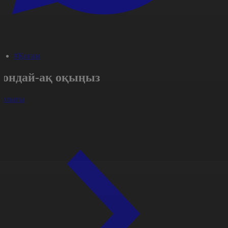
#Қоғам
Сондай-ақ оқыңыз
арлығы