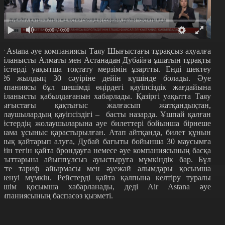
0:00
/ 0:00
ir Astana әуе компаниясы Таяу Шығыстағы тұрақсыз ахуалға
айланысты Алматы мен Астанадан Дубайға ұшатын тұрақты
ейстерді уақытша тоқтату мерзімін ұзартты. Енді шектеу
026 жылдың 30 сәуіріне дейін күшінде болады. Әуе
омпаниясы бұл шешімді өңірдегі қауіпсіздік жағдайына
айланысты қабылдағанын хабарлады. Қазіргі уақытта Таяу
ығыстағы қақтығыс жалғасып жатқандықтан,
олаушылардың қауіпсіздігі – басты назарда. Ұшпай қалған
ейстердің жолаушыларына әуе билеттері бойынша бірнеше
алама ұсыныс қарастырылған. Атап айтқанда, билет құнын
олық қайтарып алуға, Дубай бағыты бойынша 30 маусымға
ейін тегін қайта брондауға немесе әуе компаниясының басқа
ағыттарына айыппұлсыз ауыстыруға мүмкіндік бар. Бұл
етте тариф айырмасы мен әуежай алымдары қосымша
өленуі мүмкін. Рейстерді қайта қалпына келтіру туралы
ешім қосымша хабарланады, деді Air Astana әуе
омпаниясының баспасөз қызметі.