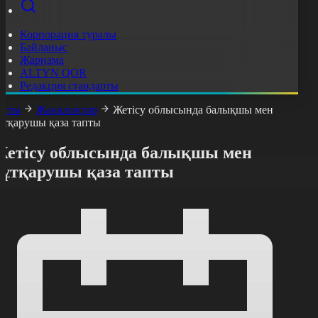
Корпорация туралы
Байланыс
Жарнама
ALTYN QOR
Редакция стандарты
асты
Жаңалықтар
Жетісу облысында балықшы мен
ұтқарушы қаза тапты
Жетісу облысында балықшы мен
құтқарушы қаза тапты