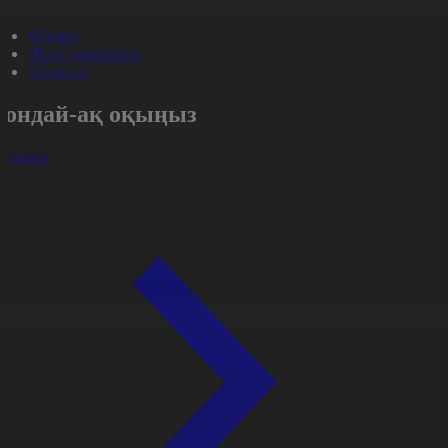
#Оқиға
#Күн жаңалығы
#Aqparat
Сондай-ақ оқыңыз
арлығы