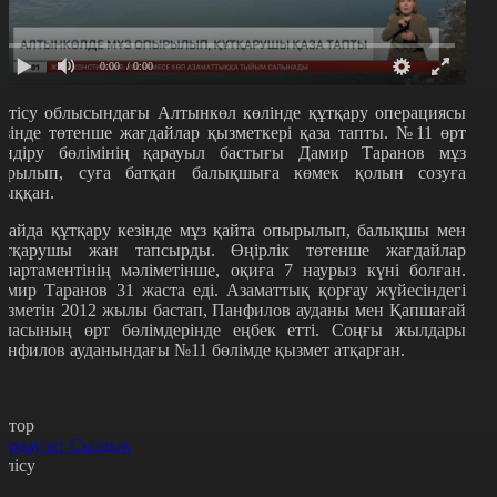
0:00
/ 0:00
етісу облысындағы Алтынкөл көлінде құтқару операциясы
езінде төтенше жағдайлар қызметкері қаза тапты. №11 өрт
өндіру бөлімінің қарауыл бастығы Дамир Таранов мұз
арылып, суға батқан балықшыға көмек қолын созуға
сыққан.
лайда құтқару кезінде мұз қайта опырылып, балықшы мен
ұтқарушы жан тапсырды. Өңірлік төтенше жағдайлар
епартаментінің мәліметінше, оқиға 7 наурыз күні болған.
амир Таранов 31 жаста еді. Азаматтық қорғау жүйесіндегі
ызметін 2012 жылы бастап, Панфилов ауданы мен Қапшағай
аласының өрт бөлімдерінде еңбек етті. Соңғы жылдары
анфилов ауданындағы №11 бөлімде қызмет атқарған.
втор
ұрдаулет Сыздық
өлісу