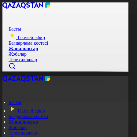
Басты
Тікелей эфир
Бағдарлама кестесі
Жаңалықтар
Жобалар
Телехикаялар
Басты
Тікелей эфир
Бағдарлама кестесі
Жаңалықтар
Жобалар
Телехикаялар