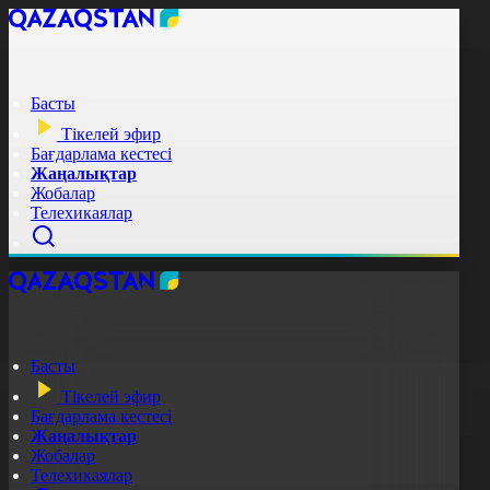
Басты
Тікелей эфир
Бағдарлама кестесі
Жаңалықтар
Жобалар
Телехикаялар
Басты
Тікелей эфир
Бағдарлама кестесі
Жаңалықтар
Жобалар
Телехикаялар