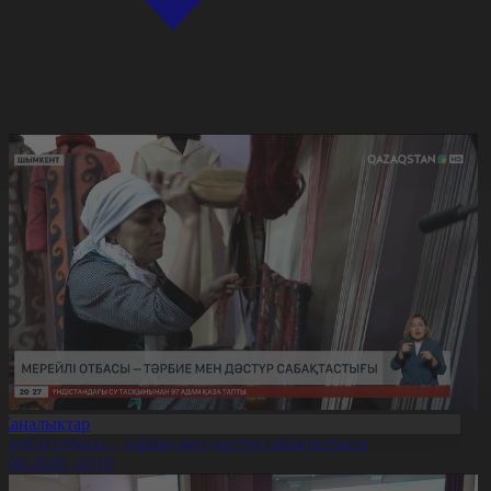
Жаңалықтар
ерейлі отбасы – тәрбие мен дәстүр сабақтастығы
7.08.2026, 20:19