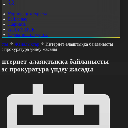
Корпорация туралы
Байланыс
Жарнама
ALTYN QOR
Редакция стандарты
асты
Жаңалықтар
Интернет-алаяқтыққа байланысты
ас прокуратура үндеу жасады
Интернет-алаяқтыққа байланысты
Бас прокуратура үндеу жасады