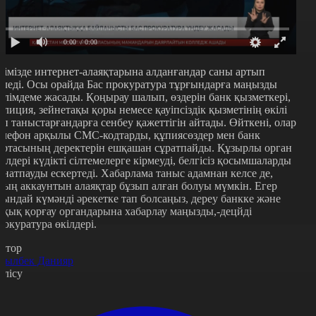
0:00
/ 0:00
лімізде интернет-алаяқтарына алданғандар саны артып
еледі. Осы орайда Бас прокуратура тұрғындарға маңызды
әлімдеме жасады. Қоңырау шалып, өздерін банк қызметкері,
олиция, зейнетақы қоры немесе қауіпсіздік қызметінің өкілі
еп таныстарғандарға сенбеу қажеттігін айтады. Өйткені, олар
елефон арқылы СМС-кодтарды, құпиясөздер мен банк
артасының деректерін ешқашан сұратпайды. Құзырлы орган
кілдері күдікті сілтемелерге кірмеуді, белгісіз қосымшаларды
рнатпауды ескертеді. Хабарлама таныс адамнан келсе де,
ның аккаунтын алаяқтар бұзып алған болуы мүмкін. Егер
сындай күмәнді әрекетке тап болсаңыз, дереу банкке және
ұқық қорғау органдарына хабарлау маңызды,-децйді
рокуратура өкілдері.
втор
сылбек Данияр
өлісу