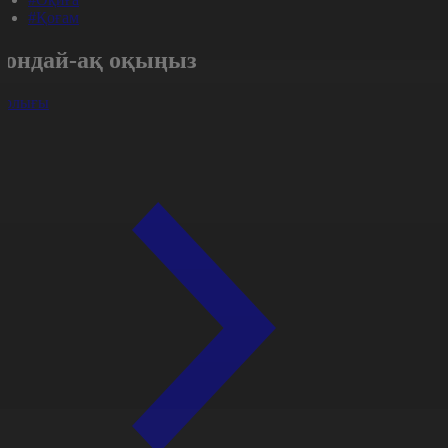
#Қоғам
Сондай-ақ оқыңыз
арлығы