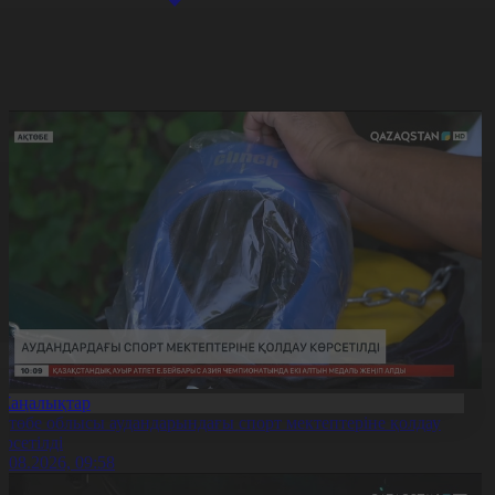
Жаңалықтар
қтөбе облысы аудандарындағы спорт мектептеріне қолдау
өрсетілді
0.08.2026, 09:58