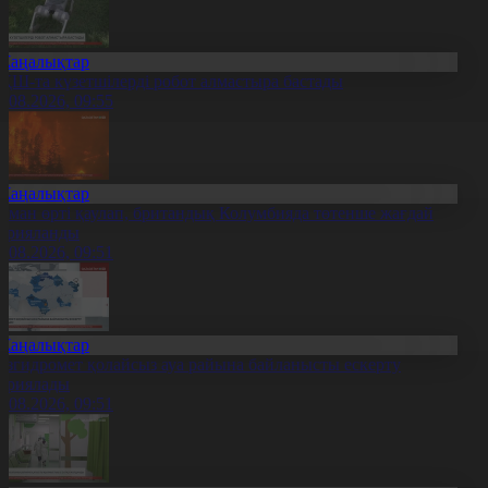
Жаңалықтар
ҚШ-та күзетшілерді робот алмастыра бастады
0.08.2026, 09:55
Жаңалықтар
рман өрті қаулап, британдық Колумбияда төтенше жағдай
арияланды
0.08.2026, 09:51
Жаңалықтар
азгидромет қолайсыз ауа райына байланысты ескерту
ариялады
0.08.2026, 09:51