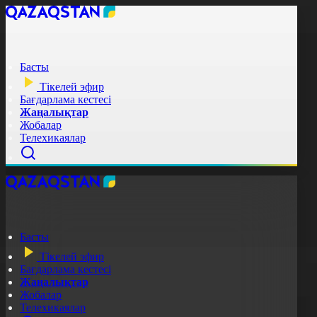
Басты
Тікелей эфир
Бағдарлама кестесі
Жаңалықтар
Жобалар
Телехикаялар
Басты
Тікелей эфир
Бағдарлама кестесі
Жаңалықтар
Жобалар
Телехикаялар