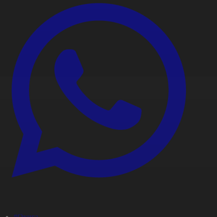
#Оқиға