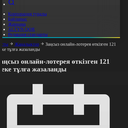
Корпорация туралы
Байланыс
Жарнама
ALTYN QOR
Редакция стандарты
асты
Жаңалықтар
Заңсыз онлайн-лотерея өткізген 121
еке тұлға жазаланды
аңсыз онлайн-лотерея өткізген 121
жеке тұлға жазаланды