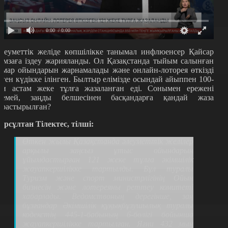
0:00
/ 0:00
леуметтік желіде көпшілікке танымал инфлюенсер Қайсар
амзаға іздеу жарияланды. Ол Қазақстанда тыйым салынған
ұмар ойындарын жарнамалады және онлайн-лоторея өткізді
еген күдікке ілінген. Былтыр елімізде осындай айыппен 100-
ен астам жеке тұлға жазаланған еді. Сонымен ережені
лемей, заңды белшесінен басқандарға қандай жаза
арастырылған?
ұрсұлтан Тілектес, тілші:
Өткен жылы Қазақстанда әлеуметтік желілер
арқылы заңсыз ұтыс ойындарын
ұйымдастырған 121 жеке тұлға әкімшілік
жауапкершілікке тартылды. Бұл туралы
Туризм және спорт министрлігінің Ойын
бизнесін және лотереяны реттеу комитеті
хабарлады. Ведомствоның дерегінше, заң
бұзғандар Әкімшілік құқықбұзушылық туралы
кодекстің 445-1-бабының 6-бөлігі бойынша
жауапкершілікке тартылған. Яғни 432 мың