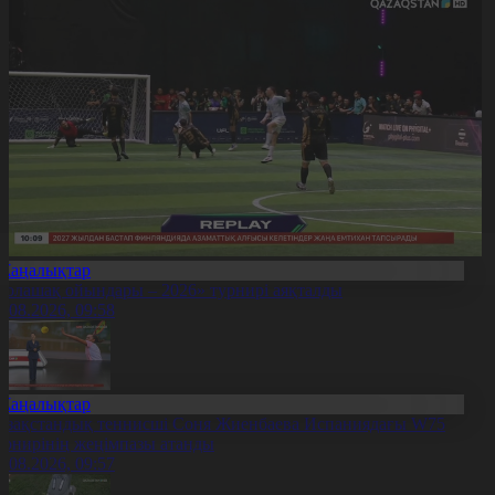
Жаңалықтар
Болашақ ойындары – 2026» турнирі аяқталды
0.08.2026, 09:58
Жаңалықтар
азақстандық теннисші Соня Жиенбаева Испаниядағы W75
урнирінің жеңімпазы атанды
0.08.2026, 09:57