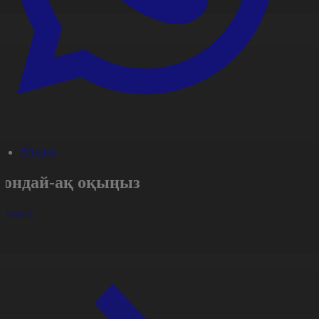
#Оқиға
Сондай-ақ оқыңыз
арлығы