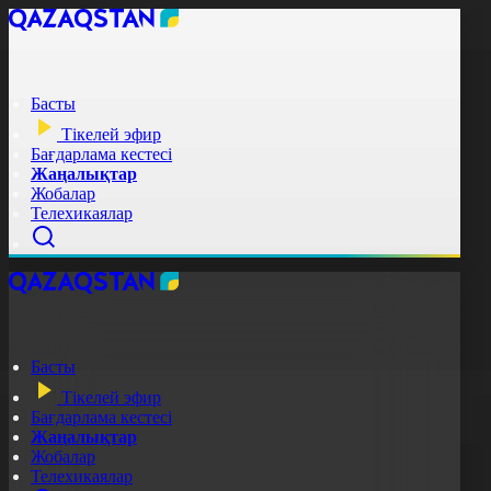
Басты
Тікелей эфир
Бағдарлама кестесі
Жаңалықтар
Жобалар
Телехикаялар
Басты
Тікелей эфир
Бағдарлама кестесі
Жаңалықтар
Жобалар
Телехикаялар