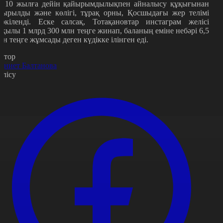
а 10 жылға дейін қайырымдылықпен айналысу құқығынан
йырылды және көлігі, тұрақ орны, Қосшыдағы жер телімі
әркіленді. Еске салсақ, Тотақановтар инстаграм желісі
рқылы 1 млрд 300 млн теңге жинап, баланың еміне небәрі 6,5
лн теңге жұмсады деген күдікке ілінген еді.
втор
қниет Балтанова
өлісу