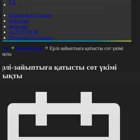
Корпорация туралы
Байланыс
Жарнама
ALTYN QOR
Редакция стандарты
асты
Жаңалықтар
Ерлі-зайыптыға қатысты сот үкімі
ықты
Ерлі-зайыптыға қатысты сот үкімі
шықты