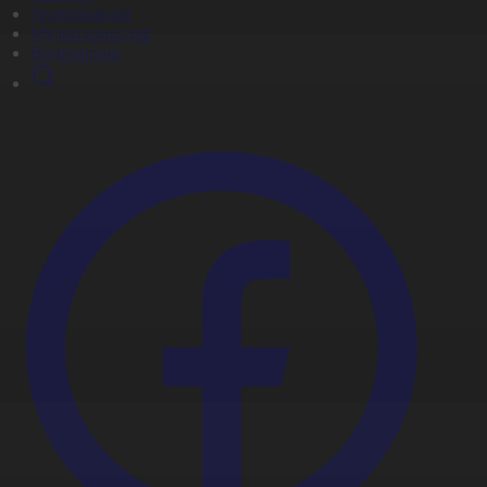
Телехикаялар
Мультсериалдар
Видеоархив