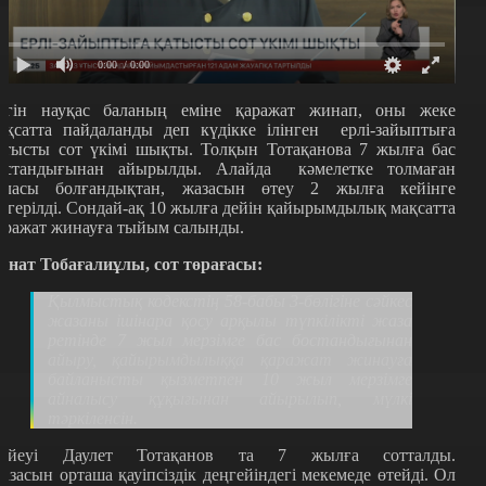
0:00
/ 0:00
үгін
науқас баланың еміне қаражат жинап, оны жеке
ақсатта пайдаланды деп күдікке ілінген ерлі-зайыптыға
атысты сот үкімі шықты. Толқын Тотақанова 7 жылға бас
остандығынан айырылды. Алайда кәмелетке толмаған
аласы болғандықтан, жазасын өтеу 2 жылға кейінге
егерілді. Сондай-ақ 10 жылға дейін қайырымдылық мақсатта
аражат жинауға тыйым салынды.
анат Тобағалиұлы, сот төрағасы
:
Қылмыстық кодекстің 58-бабы 3-бөлігіне сәйкес
жазаны ішінара қосу арқылы түпкілікті жаза
ретінде 7 жыл мерзімге бас бостандығынан
айыру, қайырымдылыққа қаражат жинауға
байланысты қызметпен 10 жыл мерзімге
айналысу құқығынан айырылып, мүлкі
тәркіленсін.
үйеуі Даулет Тотақанов та 7 жылға сотталды.
азасын
орташа қауіпсіздік деңгейіндегі мекемеде өтейді. Ол