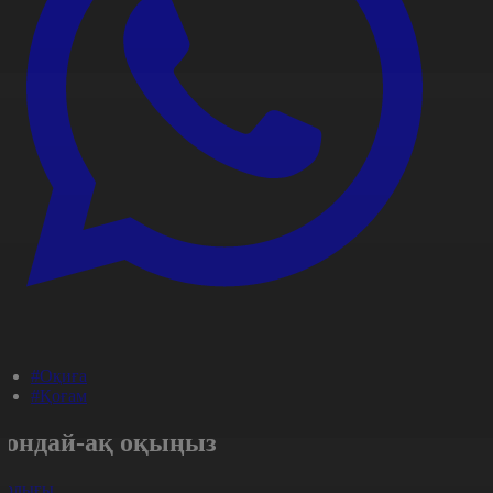
#Оқиға
#Қоғам
Сондай-ақ оқыңыз
арлығы