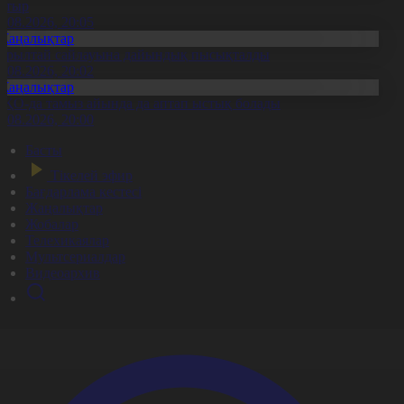
атыр
6.08.2026, 20:05
Жаңалықтар
ұрылтай сайлауына дайындық пысықталды
6.08.2026, 20:02
Жаңалықтар
ҚО-да тамыз айында да аптап ыстық болады
6.08.2026, 20:00
Басты
Тікелей эфир
Бағдарлама кестесі
Жаңалықтар
Жобалар
Телехикаялар
Мультсериалдар
Видеоархив