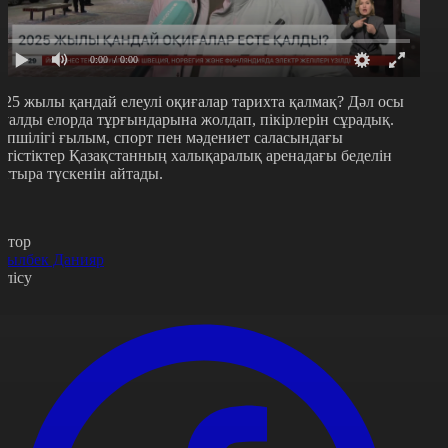
0:00
/ 0:00
025 жылы қандай елеулі оқиғалар тарихта қалмақ? Дәл осы
ауалды елорда тұрғындарына жолдап, пікірлерін сұрадық.
өпшілігі ғылым, спорт пен мәдениет саласындағы
етістіктер Қазақстанның халықаралық аренадағы беделін
рттыра түскенін айтады.
втор
сылбек Данияр
өлісу