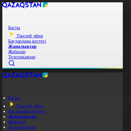
Басты
Тікелей эфир
Бағдарлама кестесі
Жаңалықтар
Жобалар
Телехикаялар
Басты
Тікелей эфир
Бағдарлама кестесі
Жаңалықтар
Жобалар
Телехикаялар