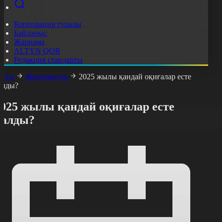
Корпорация туралы
Байланыс
Жарнама
ALTYN QOR
Редакция стандарты
асты
Жаңалықтар
2025 жылы қандай оқиғалар есте
алды?
2025 жылы қандай оқиғалар есте
қалды?