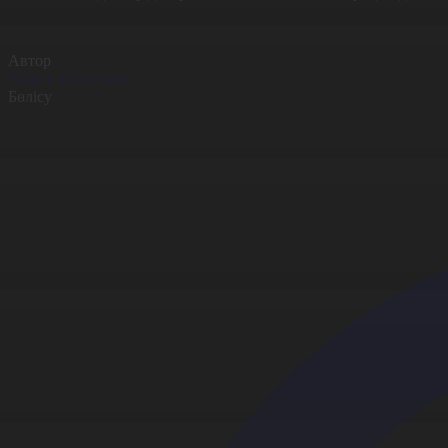
Автор
Айжан Иманғали
Бөлісу