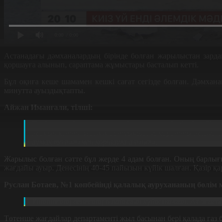
0:00
/ 0:00
Астанадағы дәмханалардың бірінде болған жарылыстан зардап
қоршауға алынып, сараптама жұмыстары басталып кетті.
Бұл оқиға кеше шамамен кешкі сағат сегізде болған. Дәмхан
минутта ауыздықтапты.
Айжан Иманғали, тілші:
Тандырханадағы жарылыс дәл осы жерде болды. Біз қа
жанып кетті. Иесінің айтуынша, ғимаратты жалға алу
аумақ толығымен қоршауға алынды.
Жарылыс болған сәтте бұл жерде 4 адам болған. Оның барлығы 
жағдайы ауыр. Денесінің 40-45 пайызын күйік шалған. Қазір қ
Руслан Ботаев, №1 көпбейінді қалалық аурухананың бөлім м
Үшіншісінің денесінің 6 пайызын күйік шалған. Ал жа
Төтенше жағдайлар департаменті жыл басынан бері қалада газ 