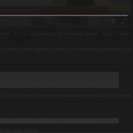
тыр. Ал екі аспаз жансақтау бөлімінде жатыр. Қазір ғимарат
ке ұласты. Оқиға орнына жеткен өрт сөндірушілер жалынды 20
 бөлігі өздеріңіз көріп тұрғандарыңыздай, түгі қалмай
ақ салдары осындай жағдайға әкеп отыр. Қазір өртенген
т 20.45-те жедел жәрдем ауруханаға дереу жеткізген. Екеуінің
е қажетті медициналық көмек көрсетіліп жатыр.
е секторда болған.