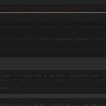
 шеккендердің екеуінің жағдайы орташа ауыр деп бағаланып о
аның асхана бөлігінде газ баллоны жарылып, соңы алапат өрт
зір Мағжан Жұмабаев даңғылы бойында тұрмыз. Ғимараттың бір
шылар газ баллонын уақытша қолдана тұрамыз деген екен. Бір
дәмхана қызметкерлері. Зардап шеккендердің үшеуін кешкі саға
арқынды терапия және реанимация бөлімінде ем қабылдап жатыр.
еңгерушісі:
сөспірімнің жағдайы орташа ауыр деңгейде. Ол пациенттерге д
баллоны жарылған 4 жағдай тіркелгенін айтады, соның үшеуі жек