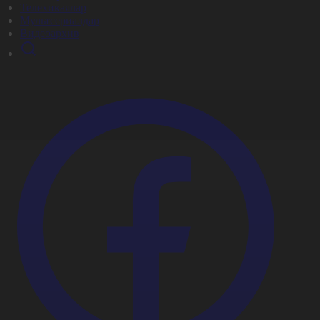
Телехикаялар
Мультсериалдар
Видеоархив