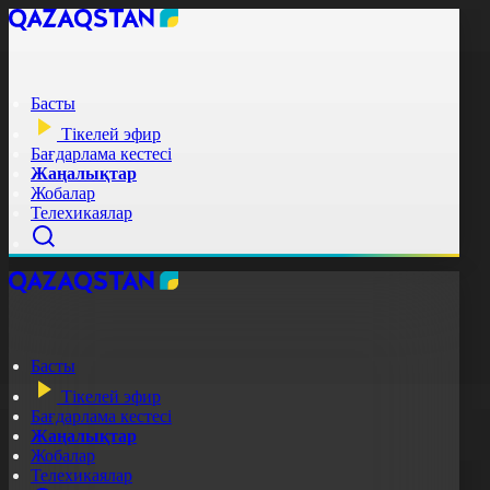
Басты
Тікелей эфир
Бағдарлама кестесі
Жаңалықтар
Жобалар
Телехикаялар
Басты
Тікелей эфир
Бағдарлама кестесі
Жаңалықтар
Жобалар
Телехикаялар