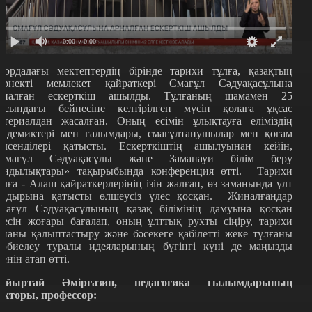
0:00
/ 0:00
лордадағы мектептердің бірінде тарихи тұлға, қазақтың
өрнекті мемлекет қайраткері Смағұл Сәдуақасұлына
рналған ескерткіш ашылды. Тұлғаның шамамен 25
асындағы бейнесіне келтірілген мүсін қолаға ұқсас
атериалдан жасалған. Оның есімін ұлықтауға еліміздің
кадемиктері мен ғалымдары, смағұлтанушылар мен қоғам
елсенділері қатысты. Ескерткіштің ашылуынан кейін,
Смағұл Сәдуақасұлы және Заманауи білім беру
ұндылықтары» тақырыбында конференция өтті. Тарихи
ұлға - Алаш қайраткерлерінің ізін жалғап, өз заманында ұлт
ағдырына қатысты өлшеусіз үлес қосқан. Жиналғандар
мағұл Сәдуақасұлының қазақ білімінің дамуына қосқан
лесін жоғары бағалап, оның ұлттық рухты сіңіру, тарихи
ананы қалыптастыру және бәсекеге қабілетті жеке тұлғаны
әрбиелеу туралы идеяларының бүгінгі күні де маңызды
кенін атап өтті.
айыртай Әмірғазин, педагогика ғылымдарының
окторы, профессор: