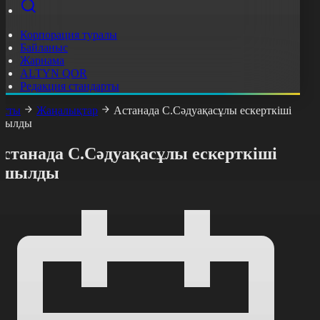
Корпорация туралы
Байланыс
Жарнама
ALTYN QOR
Редакция стандарты
асты
Жаңалықтар
Астанада С.Сәдуақасұлы ескерткіші
шылды
Астанада С.Сәдуақасұлы ескерткіші
ашылды