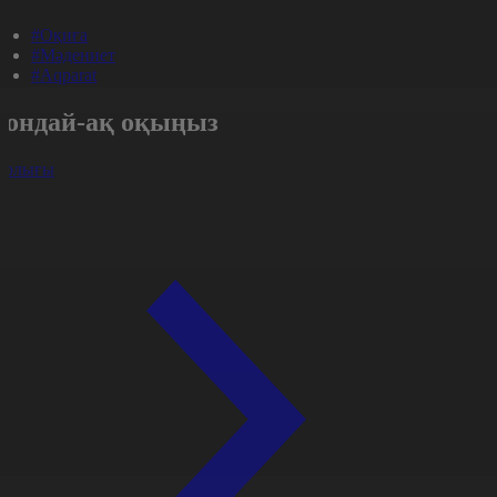
#Оқиға
#Мәдениет
#Aqparat
Сондай-ақ оқыңыз
арлығы