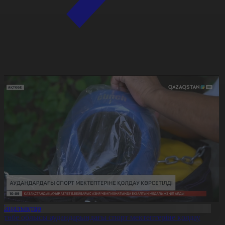
Жаңалықтар
қтөбе облысы аудандарындағы спорт мектептеріне қолдау