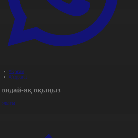
#Қоғам
#Aqparat
Сондай-ақ оқыңыз
арлығы