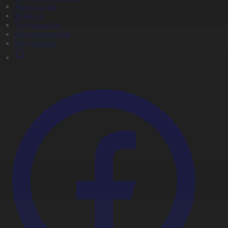
Жаңалықтар
Жобалар
Телехикаялар
Мультсериалдар
Видеоархив