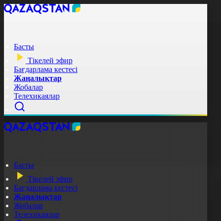
Басты
Тікелей эфир
Бағдарлама кестесі
Жаңалықтар
Жобалар
Телехикаялар
Басты
Тікелей эфир
Бағдарлама кестесі
Жаңалықтар
Жобалар
Телехикаялар