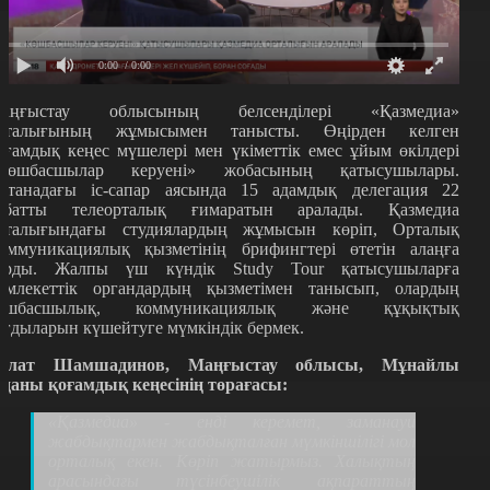
0:00
/ 0:00
аңғыстау облысының белсенділері «Қазмедиа»
рталығының жұмысымен танысты. Өңірден келген
оғамдық кеңес мүшелері мен үкіметтік емес ұйым өкілдері
Көшбасшылар керуені» жобасының қатысушылары.
станадағы іс-сапар аясында 15 адамдық делегация 22
абатты телеорталық ғимаратын аралады. Қазмедиа
рталығындағы студиялардың жұмысын көріп, Орталық
оммуникациялық қызметінің брифингтері өтетін алаңға
арды. Жалпы үш күндік Study Tour қатысушыларға
емлекеттік органдардың қызметімен танысып, олардың
өшбасшылық, коммуникациялық және құқықтық
ағдыларын күшейтуге мүмкіндік бермек.
улат Шамшадинов, Маңғыстау облысы, Мұнайлы
уданы қоғамдық кеңесінің төрағасы:
«Қазмедиа» - енді керемет, заманауи
жабдықтармен жабдықталған мүмкіншілігі мол
орталық екен. Көріп жатырмыз. Халықтың
арасындағы түсінбеушілік ақпараттың