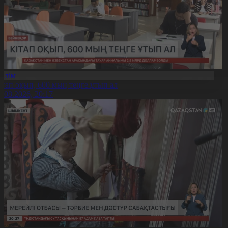
Білім
ітап оқып, 600 мың теңге ұтып ал
8.08.2026, 20:17