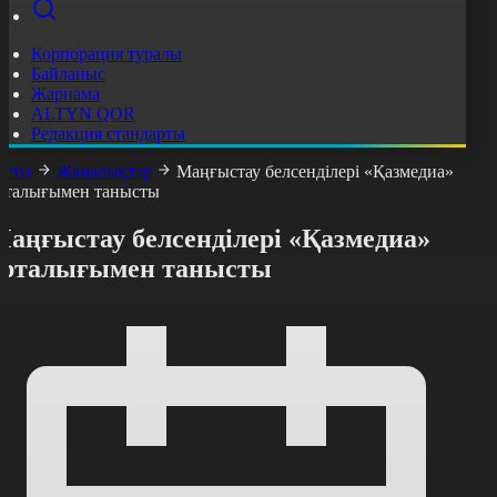
Корпорация туралы
Байланыс
Жарнама
ALTYN QOR
Редакция стандарты
асты
Жаңалықтар
Маңғыстау белсенділері «Қазмедиа»
рталығымен танысты
Маңғыстау белсенділері «Қазмедиа»
орталығымен танысты